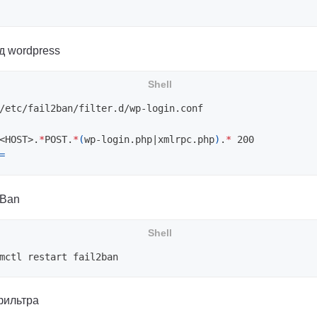
д wordpress
<HOST>.
*
POST.
*
(
wp-login.php|xmlrpc.php
)
.
*
 200

=
2Ban
фильтра