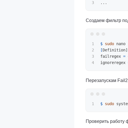
Создаем фильтр по
1

$ 
sudo 
2

[
Definition]

3

failregex 
=
 
ignoreregex 
Перезапускам Fail
$ 
sudo 
Проверить работу 