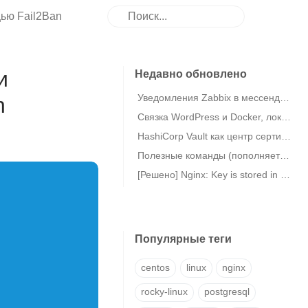
ью Fail2Ban
и
Недавно обновлено
Уведомления Zabbix в мессенджер eXpress
n
Связка WordPress и Docker, локальная MariaDB в Debian 11
HashiCorp Vault как центр сертификации (CA) / Vault PKI
Полезные команды (пополняется)
[Решено] Nginx: Key is stored in legacy trusted.gpg keyring (/etc/apt/trusted.gpg)
Популярные теги
centos
linux
nginx
rocky-linux
postgresql