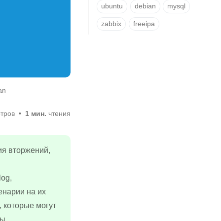
ubuntu
debian
mysql
zabbix
freeipa
an
тров
1 мин.
чтения
ия вторжений,
log,
ценарии на их
, которые могут
ы.