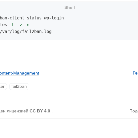
les 
-L
-v
-n
ontent-Management
Ре
ker
fail2ban
щен лицензией
CC BY 4.0
.
Под