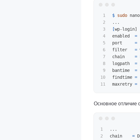
1

$ 
sudo 
nano
2

3

[
wp-login]

4

enabled  
=
5

port     
=
 
6

filter   
=
 
7

chain    
=
 
8

logpath  
=
 
9

bantime  
=
 
10

findtime 
=
 
maxretry 
=
Основное отличие о
1

...

2

chain    
=
 D