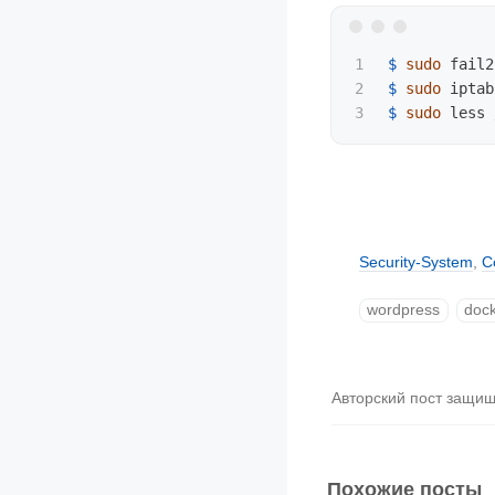
1

$ 
sudo 
2

$ 
sudo 
iptab
$ 
sudo 
Security-System
,
C
wordpress
doc
Авторский пост защи
Похожие посты