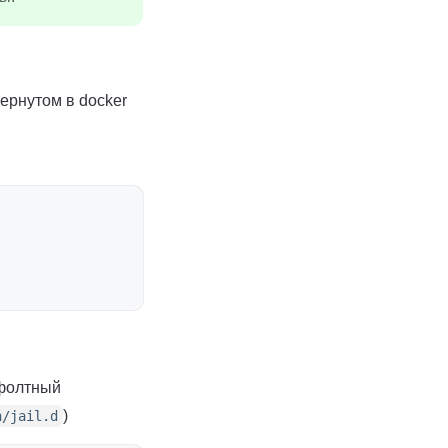
ернутом в docker
ефолтный
)
n/jail.d