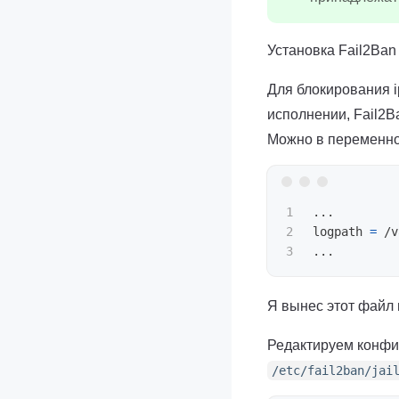
Установка Fail2Ba
Для блокирования i
исполнении, Fail2B
Можно в переменн
1

...

2

logpath 
=
 /v
Я вынес этот файл 
Редактируем конфи
/etc/fail2ban/jai