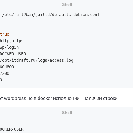
 /etc/fail2ban/jail.d/defaults-debian.conf

http,https

wp-login

DOCKER-USER

/opt/itdraft.ru/logs/access.log

604800

7200

т wordpress не в docker исполнении - наличии строки:
OCKER-USER
