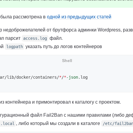
n была рассмотрена в
одной из предыдущих статей
p недоброжелателей от брутфорса админки Wordpress, разв
an парсит
файл.
access.log
ой
указать путь до логов контейнеров
logpath
ar/lib/docker/containers/
*
/
*
-json
.log

из контейнера и примонтировал к каталогу с проектом.
гурационный файл Fail2Ban с нашими правилами (либо д
, либо который мы создали в каталоге
l.local
/etc/fail2ba