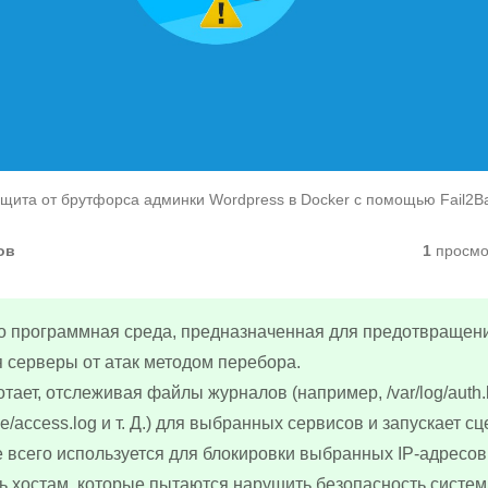
щита от брутфорса админки Wordpress в Docker с помощью Fail2B
ов
1
просмо
то программная среда, предназначенная для предотвращен
серверы от атак методом перебора.
отает, отслеживая файлы журналов (например, /var/log/auth.
he/access.log и т. Д.) для выбранных сервисов и запускает с
 всего используется для блокировки выбранных IP-адресов
 хостам, которые пытаются нарушить безопасность систем