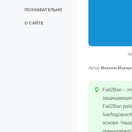
ПОЗНАВАТЕЛЬНО
О САЙТЕ
За
Автор
Максим Макар
Fail2Ban – э
защищающая 
Fail2Ban раб
/var/log/apac
основе. Чаще
принадлежать