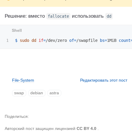
Решение: вместо
использовать
fallocate
dd
$ 
sudo dd 
if
=
/dev/zero 
of
=
/swapfile 
bs
=
1MiB 
count
File-System
Редактировать этот пост
swap
debian
astra
Поделиться
Авторский пост защищен лицензией
CC BY 4.0
.