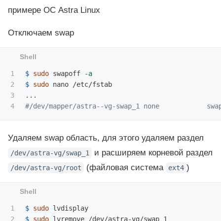
примере ОС Astra Linux
Отключаем swap
1

$ 
sudo 
swapoff 
-a
2

$ 
sudo 
nano /etc/fstab

3

#/dev/mapper/astra--vg-swap_1 none            swa
Удаляем swap область, для этого удаляем раздел
и расширяем корневой раздел
/dev/astra-vg/swap_1
(файловая система
)
/dev/astra-vg/root
ext4
1

$ 
sudo 
2

$ 
sudo 