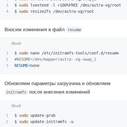
3

$ 
sudo 
lvextend 
-l
$ 
sudo 
Вносим изменения в файл
resume
1

$ 
sudo 
2

#RESUME=/dev/mapper/astra--vg-swap_1
RESUME
=
Обновляем параметры загрузчика и обновляем
после внесения изменений
initramfs
1

$ 
sudo 
$ 
sudo 
update-initramfs 
-u