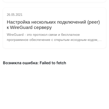
раздела (primary) и один дополнительный (exten...
26.05.2021
Настройка нескольких подключений (peer)
к WireGuard серверу
WireGuard - это протокол связи и бесплатное 
программное обеспечение с открытым исходным кодом, 
реализующее зашифрованные виртуальные частные 
сети, и был разработан с учетом простоты использования, 
...