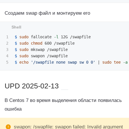
Создаем swap файл и монтируем его
1

$ 
sudo 
fallocate 
-l
2

$ 
sudo chmod 
3

$ 
sudo 
4

$ 
sudo 
$ 
echo
'/swapfile none swap sw 0 0'
 | 
sudo tee
-a
UPD 2025-02-13
В Centos 7 во время выделения области появилась
ошибка
swapon: /swapfile: swapon failed: Invalid argument