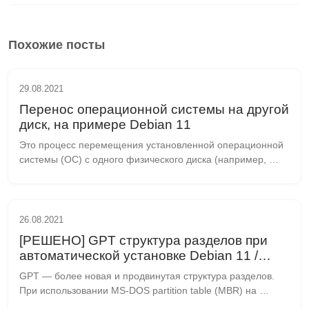
Похожие посты
29.08.2021
Перенос операционной системы на другой
диск, на примере Debian 11
Это процесс перемещения установленной операционной 
системы (ОС) с одного физического диска (например, 
жесткого диска HDD или твердотельного накопителя SSD) 
на другой, без необходимости полной переу...
26.08.2021
[РЕШЕНО] GPT структура разделов при
автоматической установке Debian 11 /
Debian 10
GPT — более новая и продвинутая структура разделов. 
При использовании MS-DOS partition table (MBR) на 
жёстком диске может быть сформировано 3 основных 