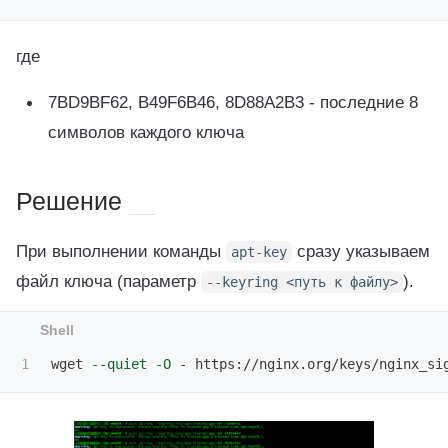
где
7BD9BF62, B49F6B46, 8D88A2B3 - последние 8
символов каждого ключа
Решение
При выполнении команды
сразу указываем
apt-key
файл ключа (параметр
).
--keyring
<путь к файлу>
wget 
--quiet
-O
 - https://nginx.org/keys/nginx_si