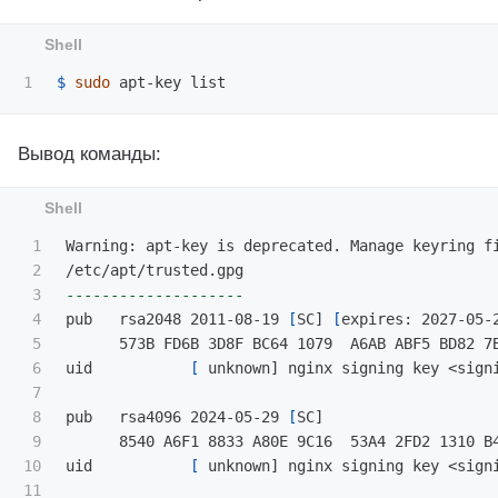
$ 
sudo 
Вывод команды:
1

Warning: apt-key is deprecated. Manage keyring f
2

3

--------------------
4

pub   rsa2048 2011-08-19 
[
SC] 
[
expires: 2027-05-2
5

      573B FD6B 3D8F BC64 1079  A6AB ABF5 BD82 7B
6

uid           
[
 unknown] nginx signing key <signi
7

8

pub   rsa4096 2024-05-29 
[
SC]

9

      8540 A6F1 8833 A80E 9C16  53A4 2FD2 1310 B4
10

uid           
[
 unknown] nginx signing key <signi
11
