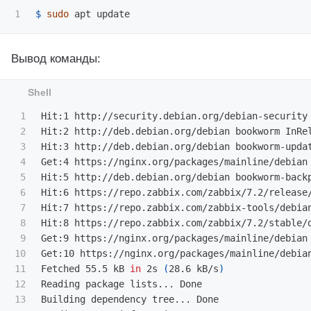
$ 
sudo 
Вывод команды:
1

Hit:1 http://security.debian.org/debian-security 
2

Hit:2 http://deb.debian.org/debian bookworm InRe
3

Hit:3 http://deb.debian.org/debian bookworm-upda
4

Get:4 https://nginx.org/packages/mainline/debian
5

Hit:5 http://deb.debian.org/debian bookworm-back
6

Hit:6 https://repo.zabbix.com/zabbix/7.2/release/
7

Hit:7 https://repo.zabbix.com/zabbix-tools/debian
8

Hit:8 https://repo.zabbix.com/zabbix/7.2/stable/d
9

Get:9 https://nginx.org/packages/mainline/debian
10

Get:10 https://nginx.org/packages/mainline/debia
11

Fetched 55.5 kB 
in 
2s 
(
28.6 kB/s
)
12

Reading package lists... Done

13

Building dependency tree... Done
