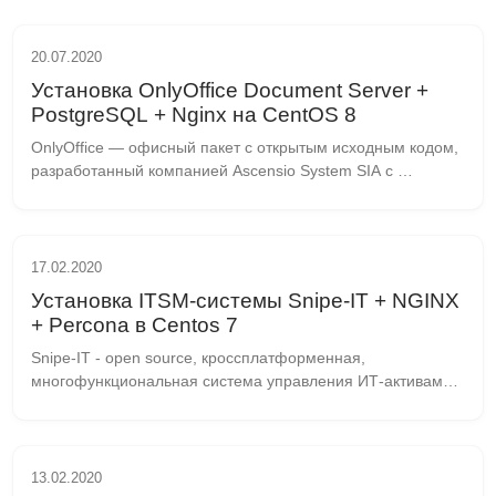
20.07.2020
Установка OnlyOffice Document Server +
PostgreSQL + Nginx на CentOS 8
OnlyOffice — офисный пакет с открытым исходным кодом, 
разработанный компанией Ascensio System SIA с 
головным офисом в Риге. Решение включает в себя 
систему для управления документами, проектами, вз...
17.02.2020
Установка ITSM-системы Snipe-IT + NGINX
+ Percona в Centos 7
Snipe-IT - open source, кроссплатформенная, 
многофункциональная система управления ИТ-активами 
с открытым исходным кодом, построенная с 
использованием PHP-фреймворка Laravel. Подготовка 
Обновляе...
13.02.2020