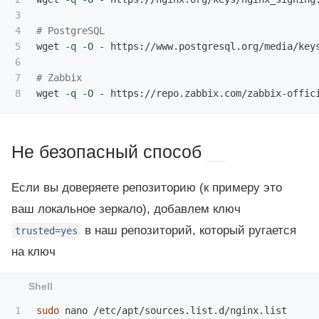
3

4

# PostgreSQL
5

wget 
-q
-O
 - https://www.postgresql.org/media/key
6

7

# Zabbix
wget 
-q
-O
 - https://repo.zabbix.com/zabbix-offic
Не безопасный способ
Если вы доверяете репозиторию (к примеру это
ваш локальное зеркало), добавлем ключ
в наш репозиторий, который ругается
trusted
=
yes
на ключ
1

sudo 
nano /etc/apt/sources.list.d/nginx.list
