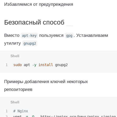
Избавляемся от предупреждения
Безопасный способ
Вместо
пользуемся
. Устанавливаем
apt-key
gpg
утилиту
gnupg2
sudo 
apt 
-y
install 
Примеры добавления ключей некоторых
репозиториев
1

# Nginx
2

wget 
-q
-O
 - https://nginx.org/keys/nginx_signing