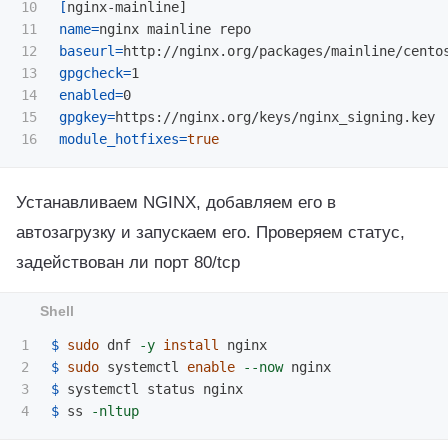
10

[
11

name
=
12

baseurl
=
http://nginx.org/packages/mainline/cento
13

gpgcheck
=
14

enabled
=
15

gpgkey
=
module_hotfixes
=
true
Устанавливаем NGINX, добавляем его в
автозагрузку и запускаем его. Проверяем статус,
задействован ли порт 80/tcp
1

$ 
sudo 
dnf 
-y
install 
2

$ 
sudo 
systemctl 
enable
--now
3

$ 
$ 
ss 
-nltup