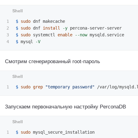
1

$ 
sudo 
2

$ 
sudo 
dnf 
install
-y
3

$ 
sudo 
systemctl 
enable
--now
$ 
mysql 
-V
Смотрим сгенерированный root-пароль
$ 
sudo grep
"temporary password"
Запускаем первоначальную настройку PerconaDB
$ 
sudo 