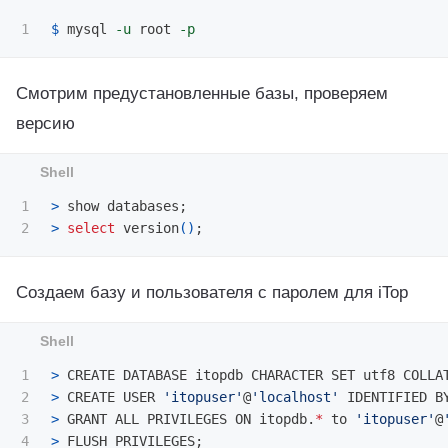
$ 
mysql 
-u
 root 
-p
Смотрим предустановленные базы, проверяем
версию
1

>
 show databases
;
>
select 
version
()
;
Создаем базу и пользователя с паролем для iTop
1

>
 CREATE DATABASE itopdb CHARACTER SET utf8 COLLA
2

>
 CREATE USER 
'itopuser'
@
'localhost'
 IDENTIFIED B
3

>
 GRANT ALL PRIVILEGES ON itopdb.
*
 to 
'itopuser'
@
4

>
 FLUSH PRIVILEGES
;