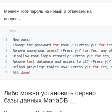
Меняем root-пароль на новый и отвечаем на
вопросы
1

New pass: 

2

Change the password 
for 
root ? 
((
Press y|Y 
for 
Ye
3

Remove anonymous 
users
? 
(
Press y|Y 
for 
Yes, any o
4

Disallow root login remotely? 
(
Press y|Y 
for 
Yes,
5

Remove 
test 
database and access to it? 
(
Press y|Y
6

Reload privilege tables now? 
(
Press y|Y 
for 
Yes, 
All 
done
!
Либо можно установить сервер
базы данных MariaDB