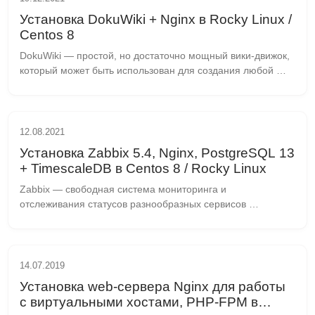
Установка DokuWiki + Nginx в Rocky Linux /
Centos 8
DokuWiki — простой, но достаточно мощный вики-движок, 
который может быть использован для создания любой 
документации. Автор проекта — Андреас Гор. В отличие 
от многих других движков, DokuWiki испол...
12.08.2021
Установка Zabbix 5.4, Nginx, PostgreSQL 13
+ TimescaleDB в Centos 8 / Rocky Linux
Zabbix — свободная система мониторинга и 
отслеживания статусов разнообразных сервисов 
компьютерной сети, серверов и сетевого оборудования. 
TimescaleDB — это расширение PostgreSQL для работы с 
време...
14.07.2019
Установка web-сервера Nginx для работы
с виртуальными хостами, PHP-FPM в