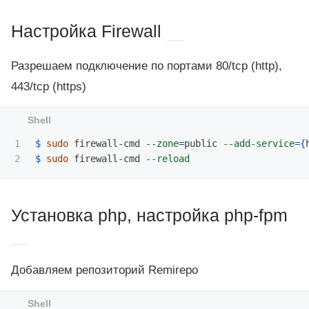
Настройка Firewall
Разрешаем подключение по портами 80/tcp (http),
443/tcp (https)
1

$ 
sudo 
firewall-cmd 
--zone
=
public 
--add-service
={
$ 
sudo 
firewall-cmd 
--reload
Установка php, настройка php-fpm
Добавляем репозиторий Remirepo