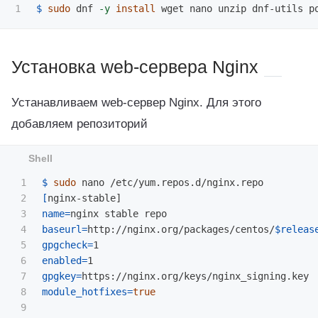
$ 
sudo 
dnf 
-y
install 
Установка web-сервера Nginx
Устанавливаем web-сервер Nginx. Для этого
добавляем репозиторий
1

$ 
sudo 
2

[
3

name
=
4

baseurl
=
http://nginx.org/packages/centos/
$releas
5

gpgcheck
=
6

enabled
=
7

gpgkey
=
8

module_hotfixes
=
true
9
