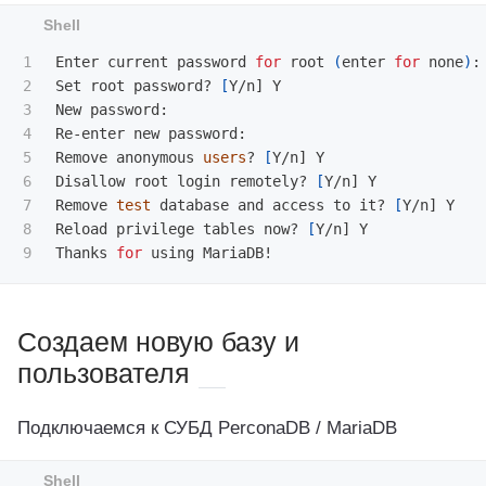
1

Enter current password 
for 
root 
(
enter 
for 
none
)
:

2

Set root password? 
[
Y/n] Y

3

New password: 

4

Re-enter new password: 

5

Remove anonymous 
users
? 
[
Y/n] Y

6

Disallow root login remotely? 
[
Y/n] Y

7

Remove 
test 
database and access to it? 
[
Y/n] Y

8

Reload privilege tables now? 
[
Y/n] Y

Thanks 
for 
Создаем новую базу и
пользователя
Подключаемся к СУБД PerconaDB / MariaDB