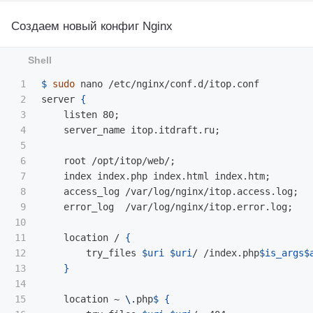
Создаем новый конфиг Nginx
1

$ 
sudo 
nano /etc/nginx/conf.d/itop.conf

2

server 
{
3

    listen 80
;
4

    server_name itop.itdraft.ru
;
5

6

    root /opt/itop/web/
;
7

    index index.php index.html index.htm
;
8

    access_log /var/log/nginx/itop.access.log
;
9

    error_log  /var/log/nginx/itop.error.log
;
10

11

    location / 
{
12

        try_files 
$uri
$uri
/ /index.php
$is_args$
13

}
14

15

    location ~ 
\.
php
$ 
{