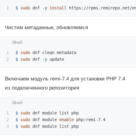
$ 
sudo 
dnf 
-y
install 
Чистим метаданные, обновляемся
1

$ 
sudo 
$ 
sudo 
dnf 
-y
Включаем модуль remi-7.4 для установки PHP 7.4
из подключенного репозитория
1

$ 
sudo 
2

$ 
sudo 
dnf module 
enable 
$ 
sudo 