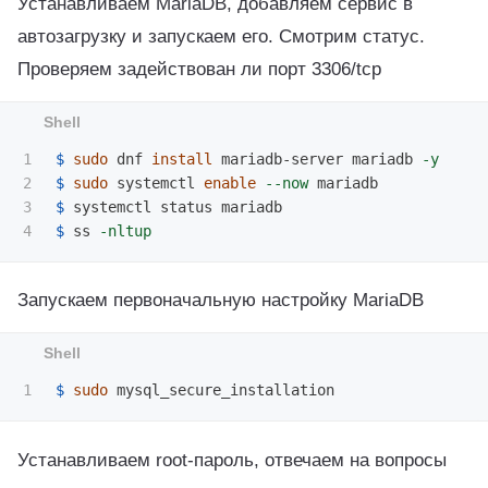
Устанавливаем MariaDB, добавляем сервис в
автозагрузку и запускаем его. Смотрим статус.
Проверяем задействован ли порт 3306/tcp
1

$ 
sudo 
dnf 
install 
mariadb-server mariadb 
-y
2

$ 
sudo 
systemctl 
enable
--now
3

$ 
$ 
ss 
-nltup
Запускаем первоначальную настройку MariaDB
$ 
sudo 
Устанавливаем root-пароль, отвечаем на вопросы