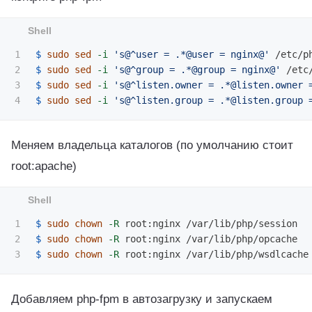
1

$ 
sudo sed
-i
's@^user = .*@user = nginx@'
2

$ 
sudo sed
-i
's@^group = .*@group = nginx@'
3

$ 
sudo sed
-i
's@^listen.owner = .*@listen.owner 
$ 
sudo sed
-i
's@^listen.group = .*@listen.group 
Меняем владельца каталогов (по умолчанию стоит
root:apache)
1

$ 
sudo chown
-R
2

$ 
sudo chown
-R
$ 
sudo chown
-R
Добавляем php-fpm в автозагрузку и запускаем