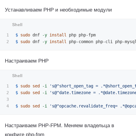
Устанавливаем PHP и необходимые модули
1

$ 
sudo 
dnf 
-y
install 
$ 
sudo 
dnf 
-y
install 
Настраиваем PHP
1

$ 
sudo sed
-i
's@^short_open_tag = .*@short_open_
2

$ 
sudo sed
-i
's@^date.timezone = .*@date.timezon
3

$ 
sudo sed
-i
's@^opcache.revalidate_freq= .*@opc
Настраиваем PHP-FPM. Меняем владельца в
конфиге php-fpm