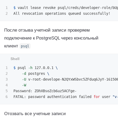
1

$ 
vault lease revoke psql/creds/developer-role/bUp
После отзыва учетной записи проверяем
подключение к PostgreSQL через консольный
клиент
psql
1

$ 
psql 
-h
 127.0.0.1 
\
2

-d
 postgres 
\
3

-U
 v-root-develope-N2QYxWSbvc5ZFduq6JyY-16150
4

-W
5

Password: ZOhXBsoZcb6uz5ACFge-

FATAL: password authentication failed 
for 
user 
"v
Отозвать все учетные записи