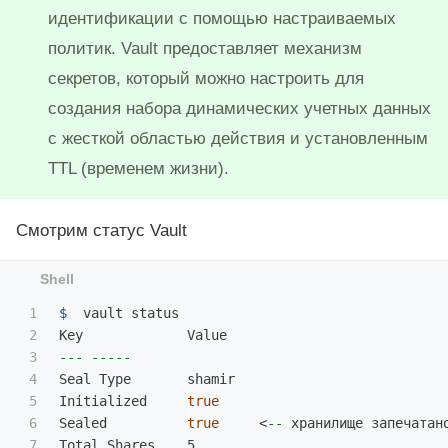
идентификации с помощью настраиваемых
политик. Vault предоставляет механизм
секретов, который можно настроить для
создания набора динамических учетных данных
с жесткой областью действия и установленным
TTL (временем жизни).
Смотрим статус Vault
1

$ 
 vault status

2

3

---
-----
4

Seal Type       shamir

5

Initialized     
6

Sealed          
true
     <
--
 хранилище запечатано
7

Total Shares    5
