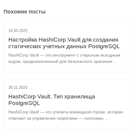
Похожие посты
14.03.2021
Настройка HashiCorp Vault для создания
статических учетных данных PostgreSQL
HashiСorp Vault — это инструмент с открытым исходным 
кодом, предназначенный для безопасного хранения 
секретов и конфиденциальных данных в динамических 
облачных средах. Он обеспечивает надежное шифр...
30.11.2020
HashiCorp Vault. Тип хранилища
PostgreSQL
HashiCorp Vault — это утилита командной строки, которая 
отвечает за управление секретами — логинами, 
паролями, ключами, сертификатами. «Управление» 
включает в себя как хранение, так и выдачу секрет...