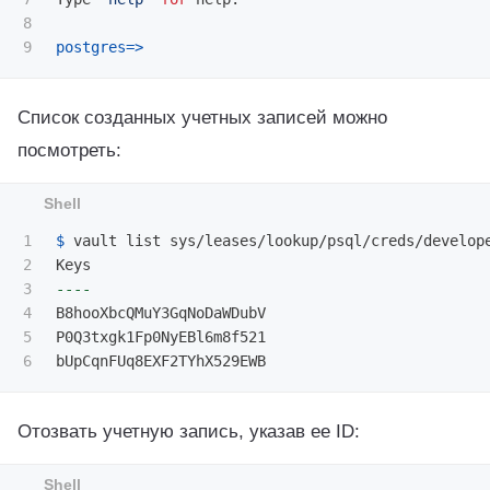
8

postgres
=>
Список созданных учетных записей можно
посмотреть:
1

$ 
vault list sys/leases/lookup/psql/creds/develope
2

3

----
4

B8hooXbcQMuY3GqNoDaWDubV

5

P0Q3txgk1Fp0NyEBl6m8f521

Отозвать учетную запись, указав ее ID: