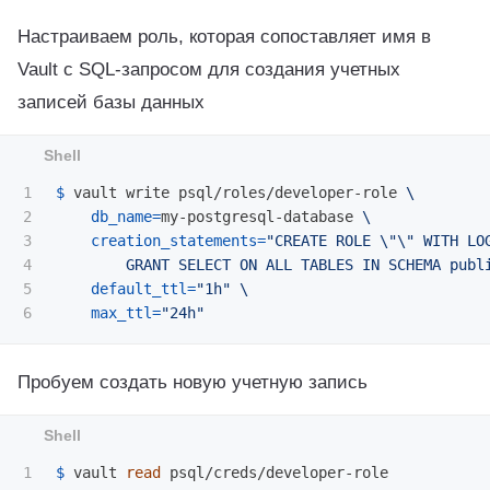
Настраиваем роль, которая сопоставляет имя в
Vault с SQL-запросом для создания учетных
записей базы данных
1

$ 
vault write psql/roles/developer-role 
\
2

db_name
=
my-postgresql-database 
\
3

creation_statements
=
"CREATE ROLE 
\"\"
 WITH LO
4

        GRANT SELECT ON ALL TABLES IN SCHEMA publ
5

default_ttl
=
"1h"
\
max_ttl
=
"24h"
Пробуем создать новую учетную запись
1

$ 
vault 
read 
psql/creds/developer-role
