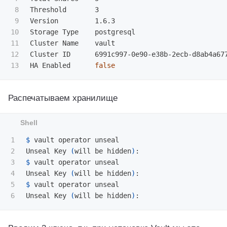
8

Threshold       3

9

Version         1.6.3

10

Storage Type    postgresql

11

Cluster Name    vault

12

Cluster ID      6991c997-0e90-e38b-2ecb-d8ab4a677
HA Enabled      
false
Распечатываем хранилище
1

$ 
vault operator unseal

2

Unseal Key 
(
will be hidden
)
3

$ 
vault operator unseal

4

Unseal Key 
(
will be hidden
)
5

$ 
vault operator unseal

Unseal Key 
(
will be hidden
)