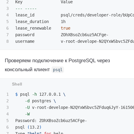
2

3

---
-----
4

lease_id           psql/creds/developer-role/bUpCq
5

lease_duration     1h

6

lease_renewable    
7

password           ZOhXBsoZcb6uz5ACFge-

Проверяем подключение к PostgreSQL через
консольный клиент
psql
1

$ 
psql 
-h
 127.0.0.1 
\
2

-d
 postgres 
\
3

-U
 v-root-develope-N2QYxWSbvc5ZFduq6JyY-16150
4

-W
5

Password: ZOhXBsoZcb6uz5ACFge-

6

psql 
(
13.2
)
7

Type 
"help"
for 
help.
