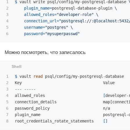
1

$ 
vault write psql/config/my-postgresql-database 
2

plugin_name
=
postgresql-database-plugin 
\
3

allowed_roles
=
"developer-role"
\
4

connection_url
=
"postgresql://:@localhost:5432
5

username
=
"postgres"
\
password
=
"mysuperpasswd"
Можно посмотреть, что записалось
1

$ 
vault 
read 
psql/config/my-postgresql-database

2

3

---
-----
4

allowed_roles                         
[
developer-r
5

connection_details                    map[connect
6

password_policy                       n/a

7

plugin_name                           postgresql-d
root_credentials_rotate_statements    
[]