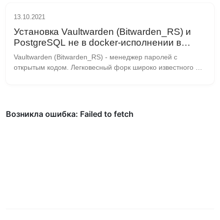
13.10.2021
Установка Vaultwarden (Bitwarden_RS) и
PostgreSQL не в docker-исполнении в
Centos 8 / Rocky Linux
Vaultwarden (Bitwarden_RS) - менеджер паролей с 
открытым кодом. Легковесный форк широко известного 
Bitwarden, написан на Rust. В качестве БД используется 
SQLite, MariaDB, PostgreSQL Подготовка О...