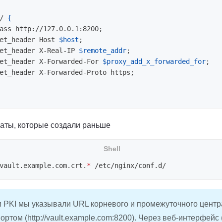
/ 
{
ass http://127.0.0.1:8200
;
et_header Host 
$host
;
et_header X-Real-IP 
$remote_addr
;
et_header X-Forwarded-For 
$proxy_add_x_forwarded_for
;
et_header X-Forwarded-Proto https
;
аты, которые создали раньше
vault.example.com.crt.
*
 PKI мы указывали URL корневого и промежуточного цент
 портом (http://vault.example.com:8200). Через веб-интерфейс