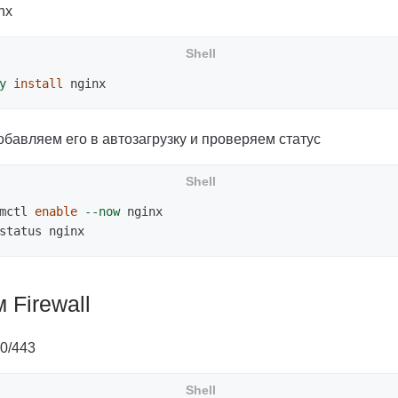
nx
y
install 
обавляем его в автозагрузку и проверяем статус
mctl 
enable
--now
 Firewall
0/443