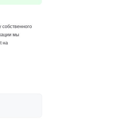
у собственного
икации мы
t на