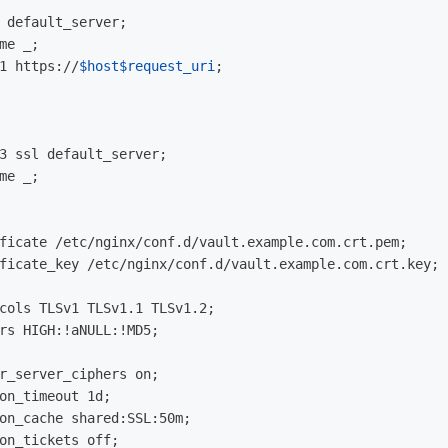
 default_server
;
me _
;
1 https://
$host$request_uri
;
3 ssl default_server
;
me _
;
ficate /etc/nginx/conf.d/vault.example.com.crt.pem
;
ficate_key /etc/nginx/conf.d/vault.example.com.crt.key
;
cols TLSv1 TLSv1.1 TLSv1.2
;
rs HIGH:!aNULL:!MD5
;
r_server_ciphers on
;
on_timeout 1d
;
on_cache shared:SSL:50m
;
on_tickets off
;