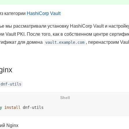
из категории
HashiCorp Vault
е мы рассматривали установку HashiCorp Vault и настройк
и Vault PKI. После того, как в собственном центре сертиф
тификат для домена
, перенастроим Vaul
vault.example.com
ginx
dnf-utils
y
install 
ий Nginx