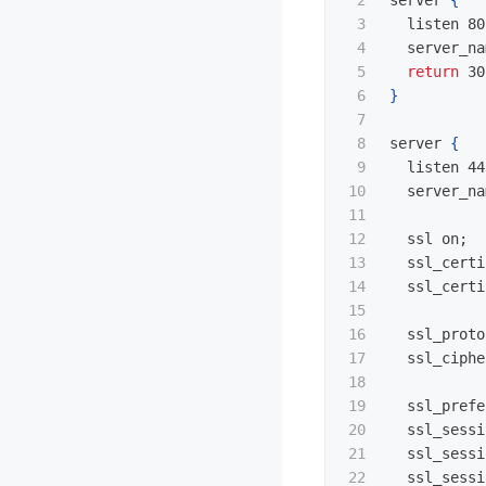
3

  listen 80
4

  server_na
5

return 
30
6

}
7

8

server 
{
9

  listen 44
10

  server_na
11

12

  ssl on
;
13

  ssl_certi
14

  ssl_certi
15

16

  ssl_proto
17

  ssl_ciphe
18

19

  ssl_prefe
20

  ssl_sessi
21

  ssl_sessi
22

  ssl_sessi