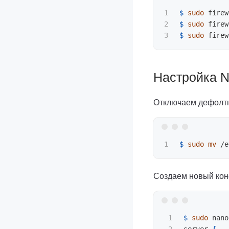
1

$ 
sudo 
firew
2

$ 
sudo 
firew
$ 
sudo 
firew
Настройка N
Отключаем дефолт
$ 
sudo mv
Создаем новый конф
1

$ 
sudo 
nano
2

server 
{