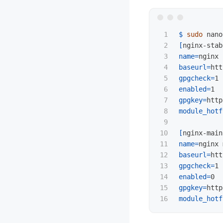
1

$ 
sudo 
2

[
3

name
=
4

baseurl
=
htt
5

gpgcheck
=
6

enabled
=
7

gpgkey
=
8

module_hotf
9

10

[
11

name
=
12

baseurl
=
htt
13

gpgcheck
=
14

enabled
=
15

gpgkey
=
module_hotf