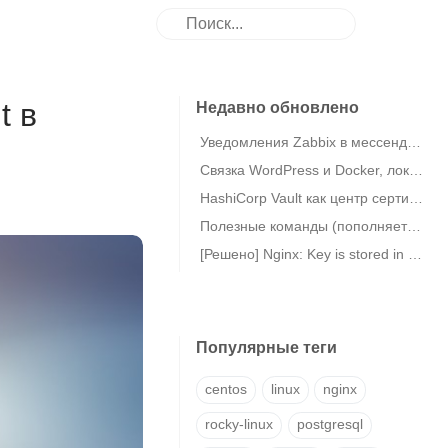
t в
Недавно обновлено
Уведомления Zabbix в мессенджер eXpress
Связка WordPress и Docker, локальная MariaDB в Debian 11
HashiCorp Vault как центр сертификации (CA) / Vault PKI
Полезные команды (пополняется)
[Решено] Nginx: Key is stored in legacy trusted.gpg keyring (/etc/apt/trusted.gpg)
Популярные теги
centos
linux
nginx
rocky-linux
postgresql