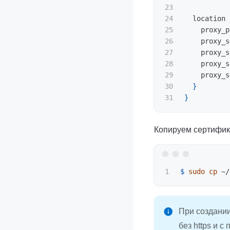
23

24

  location 
25

    proxy_p
26

    proxy_s
27

    proxy_s
28

    proxy_s
29

    proxy_s
30

}
}
Копируем сертифик
$ 
sudo cp
 ~/
При создании
без https и с