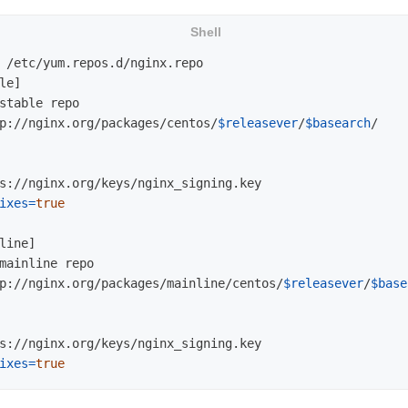
p://nginx.org/packages/centos/
$releasever
/
$basearch
ixes
=
true
p://nginx.org/packages/mainline/centos/
$releasever
/
$base
ixes
=
true