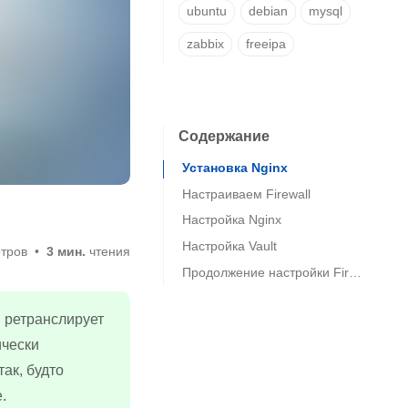
ubuntu
debian
mysql
zabbix
freeipa
Содержание
Установка Nginx
Настраиваем Firewall
Настройка Nginx
Настройка Vault
тров
3 мин.
чтения
Продолжение настройки Firewall
й ретранслирует
ически
ак, будто
.