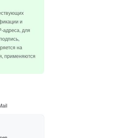
.
ществующих
фикации и
-адреса, для
подпись,
ряется на
ля, применяются
ail
em
