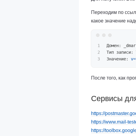
Переходим по ссыл
какое значение над
1

Домен: _dmar
2

Тип записи: 
Значение: 
v
=
После того, как про
Сервисы для
https://postmaster.g
https://www.mail-test
https://toolbox.goo