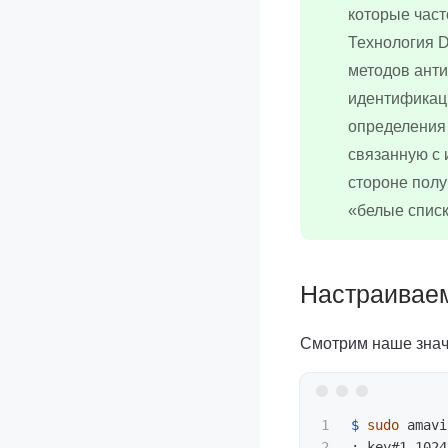
которые част
Технология D
методов ант
идентификаци
определения
связанную с 
стороне полу
«белые списк
Настраивае
Смотрим наше знач
1

$ 
sudo 
amavi
2

;
 key#1 1024