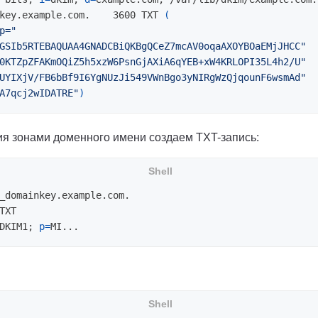
dkim._domainkey.example.com.	3600 TXT 
(
p="
GSIb5RTEBAQUAA4GNADCBiQKBgQCeZ7mcAV0oqaAXOYBOaEMjJHCC"
0KTZpZFAKmOQiZ5h5xzW6PsnGjAXiA6qYEB+xW4KRLOPI35L4h2/U"
UYIXjV/FB6bBf9I6YgNUzJi549VWnBgo3yNIRgWzQjqounF6wsmAd"
A7qcj2wIDATRE"
)
ия зонами доменного имени создаем TXT-запись:
_domainkey.example.com.

TXT

DKIM1
;
p
=