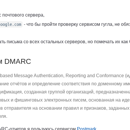
с почтового сервера,
- что бы пройти проверку сервисом гугла, не обя
google.com
ть письма со всех остальных серверов, но помечать их ка
ем DMARC
-based Message Authentication, Reporting and Conformance 
ание отчётов и определение соответствия по доменному им
цификация, созданная группой организаций, предназначенн
овых и фишинговых электронных писем, основанная на ид
в отправителя на основании правил и признаков, заданных
еля.
RC-отчетов я пользуюсь сервисом
Postmark