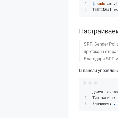
1

$ 
sudo 
amavi
TESTING#1 ex
Настраивае
SPF
, Sender Pol
протокола отпра
Благодаря SPF м
В панели управлен
1

Домен: examp
2

Тип записи: 
Значение: 
v
=