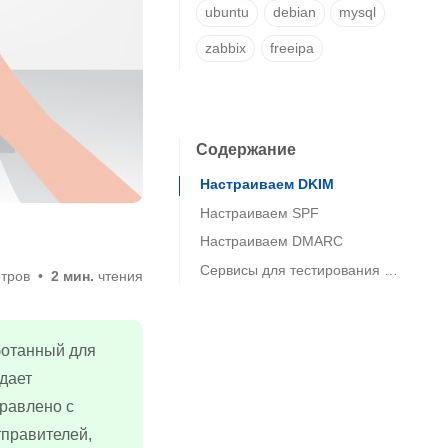
ubuntu
debian
mysql
zabbix
freeipa
Содержание
Настраиваем DKIM
Настраиваем SPF
Настраиваем DMARC
Сервисы для тестирования почтового сервера
тров
2 мин.
чтения
аботанный для
дает
правлено с
тправителей,