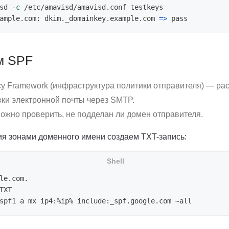
sd 
-c
 /etc/amavisd/amavisd.conf testkeys

ample.com: dkim._domainkey.example.com 
=>
м SPF
icy Framework (инфраструктура политики отправителя) — р
вки электронной почты через SMTP.
ожно проверить, не подделан ли домен отправителя.
ия зонами доменного имени создаем TXT-запись:
le.com.

TXT
