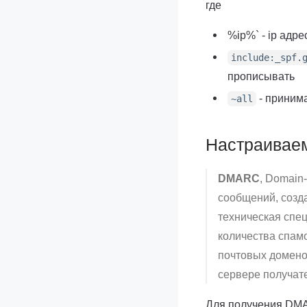
где
%ip%` - ip адре
include:_spf.
прописывать
- принима
~all
Настраива
DMARC
, Domain
сообщений, созд
техническая спе
количества спам
почтовых домено
сервере получат
Для получения DMA