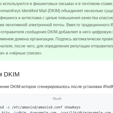
о используются в фишинговых письмах и в почтовом спаме
omainKeys Identified Mail (DKIM) объединяет несколько су
ифишинга и антиспама с целью повышения качества класси
и легитимной электронной почты. Вместо традиционного IP
 отправителя сообщения DKIM добавляет в него цифровую 
именем домена организации. Подпись автоматически прове
чателя, после чего, для определения репутации отправите
и» и «чёрные списки».
м DKIM
ение DKIM которое сгенерировалось после установки iRedM
sd 
-c
 bits, 
i
=
dkim, 
d
=
example.com, /var/lib/dkim/example.com.p