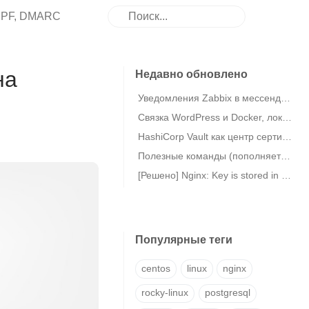
 SPF, DMARC
на
Недавно обновлено
Уведомления Zabbix в мессенджер eXpress
Связка WordPress и Docker, локальная MariaDB в Debian 11
HashiCorp Vault как центр сертификации (CA) / Vault PKI
Полезные команды (пополняется)
[Решено] Nginx: Key is stored in legacy trusted.gpg keyring (/etc/apt/trusted.gpg)
Популярные теги
centos
linux
nginx
rocky-linux
postgresql