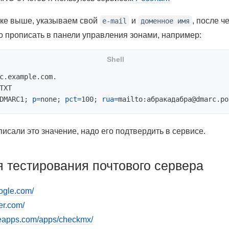
ке выше, указываем свой
и
, после ч
e-mail
доменное имя
о прописать в панели управления зонами, например:
c.example.com.

TXT

DMARC1
;
p
=
none
;
pct
=
100
;
rua
=
mailto:абракадабра@dmarc.po
писали это значение, надо его подтвердить в сервисе.
 тестирования почтового сервера
oogle.com/
er.com/
gleapps.com/apps/checkmx/