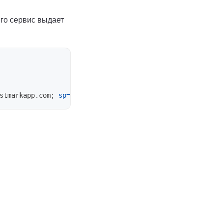
его сервис выдает
stmarkapp.com
;
sp
=
none
;
aspf
=
r
;