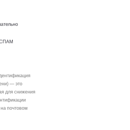
зательно
к СПАМ
(идентификация
ени) — это
ая для снижения
ентификации
 на почтовом