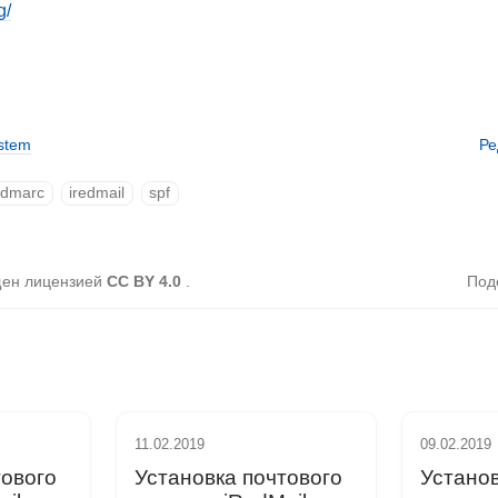
g/
stem
Ре
dmarc
iredmail
spf
щен лицензией
CC BY 4.0
.
Под
11.02.2019
09.02.2019
тового
Установка почтового
Установ