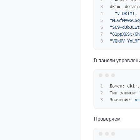
3

4

"v=DKIM1; 
5

"MIGfMA0GCSq
6

"SC9+dJbJEwt
7

"81ppX6St/Gh
"VQk0V+YoL9F
В панели управлен
1

Домен: dkim.
2

Тип записи: 
Значение: 
v
=
Проверяем