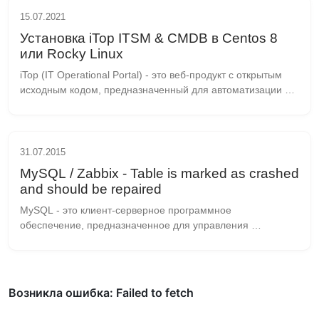
15.07.2021
Установка iTop ITSM & CMDB в Centos 8
или Rocky Linux
iTop (IT Operational Portal) - это веб-продукт с открытым 
исходным кодом, предназначенный для автоматизации 
ИТ-подразделений предприятий и сервис провайдеров. 
iTop разработан на основе лучших практ...
31.07.2015
MySQL / Zabbix - Table is marked as crashed
and should be repaired
MySQL - это клиент-серверное программное 
обеспечение, предназначенное для управления 
реляционными базами данных. Её исходный код открыт, 
что означает, что разработчики могут свободно 
использовать и...