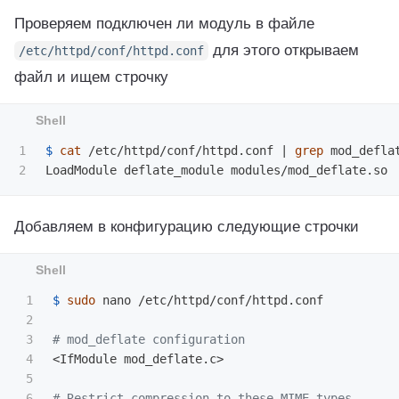
Проверяем подключен ли модуль в файле
для этого открываем
/etc/httpd/conf/httpd.conf
файл и ищем строчку
1

$ 
cat
 /etc/httpd/conf/httpd.conf | 
grep 
mod_deflat
Добавляем в конфигурацию следующие строчки
1

$ 
sudo 
nano /etc/httpd/conf/httpd.conf

2

3

# mod_deflate configuration
4

<IfModule mod_deflate.c>

5

6

# Restrict compression to these MIME types