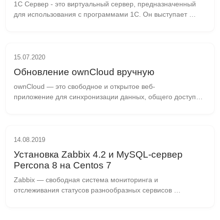
1С Сервер - это виртуальный сервер, предназначенный 
для использования с программами 1С. Он выступает 
посредником между сервером баз данных и клиентскими 
компьютерами, беря на себя тяжелые вычислите...
15.07.2020
Обновление ownCloud вручную
ownCloud — это свободное и открытое веб-
приложение для синхронизации данных, общего доступа 
к файлам. Переключаемся на пользователя root. Все 
дальнейшие действия будут выполняться от этого пользо...
14.08.2019
Установка Zabbix 4.2 и MySQL-сервер
Percona 8 на Centos 7
Zabbix — свободная система мониторинга и 
отслеживания статусов разнообразных сервисов 
компьютерной сети, серверов и сетевого оборудования, 
написанная Алексеем Владышевым. Для хранения 