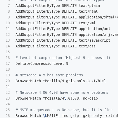
7

AddOutputFilterByType DEFLATE text/plain

8

AddOutputFilterByType DEFLATE text/html

9

AddOutputFilterByType DEFLATE application/xhtml+x
10

AddOutputFilterByType DEFLATE text/xml

11

AddOutputFilterByType DEFLATE application/xml

12

AddOutputFilterByType DEFLATE application/x-javas
13

AddOutputFilterByType DEFLATE text/javascript

14

AddOutputFilterByType DEFLATE text/css

15

16

# Level of compression (Highest 9 - Lowest 1)
17

DeflateCompressionLevel 9

18

19

# Netscape 4.x has some problems.
20

BrowserMatch ^Mozilla/4 gzip-only-text/html

21

22

# Netscape 4.06-4.08 have some more problems
23

BrowserMatch ^Mozilla/4
\.
0[678] no-gzip

24

25

# MSIE masquerades as Netscape, but it is fine
26

BrowserMatch 
\b
MSI[E] 
!
no-gzip 
!
gzip-only-text/ht