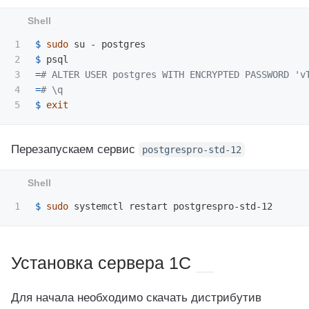
1

$ 
sudo 
2

$ 
3

=
# ALTER USER postgres WITH ENCRYPTED PASSWORD 'v
4

=
# \q
$ 
exit
Перезапускаем сервис
postgrespro-std-12
$ 
sudo 
Установка сервера 1C
Для начала необходимо скачать дистрибутив