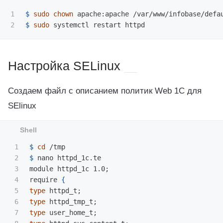
1

$ 
sudo chown 
$ 
sudo 
Настройка SELinux
Создаем файл с описанием политик Web 1C для
SElinux
1

$ 
cd
2

$ 
nano httpd_1c.te

3

module httpd_1c 1.0
;
4

require 
{
5

type 
httpd_t
;
6

type 
httpd_tmp_t
;
7

type 
user_home_t
;