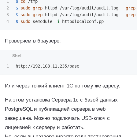
1

$ 
cd
2

$ 
sudo grep 
httpd /var/log/audit/audit.log | 
grep
3

$ 
sudo grep 
httpd /var/log/audit/audit.log | 
grep
$ 
sudo 
semodule 
-i
Проверяем в браузере:
Или через тонкий клиент 1С по тому же адресу.
На этом установка Сервера 1с с базой данных
PostgreSQL и публикацией сервера в web
завершена. Можно подключать USB-ключ с
лицензией к серверу и работать.
Но, если вы разворачиваете ради тестирования,