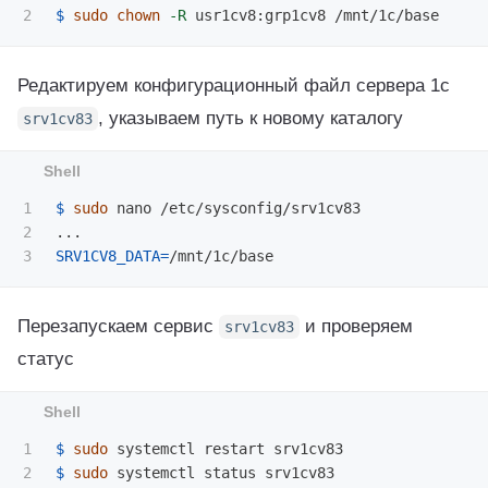
$ 
sudo chown
-R
Редактируем конфигурационный файл сервера 1с
, указываем путь к новому каталогу
srv1cv83
1

$ 
sudo 
nano /etc/sysconfig/srv1cv83

2

SRV1CV8_DATA
=
Перезапускаем сервис
и проверяем
srv1cv83
статус
1

$ 
sudo 
$ 
sudo 