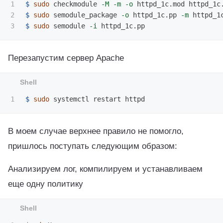
1

$ 
sudo 
checkmodule 
-M
-m
-o
2

$ 
sudo 
semodule_package 
-o
 httpd_1c.pp 
-m
$ 
sudo 
semodule 
-i
Перезапустим сервер Apache
$ 
sudo 
В моем случае верхнее правило не помогло,
пришлось поступать следующим образом:
Анализируем лог, компилируем и устанавливаем
еще одну политику