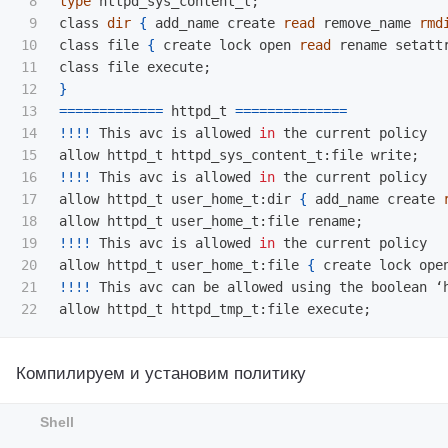
8

type 
httpd_sys_content_t
;
9

class 
dir
{
 add_name create 
read 
remove_name 
rmd
10

class file 
{
 create lock open 
read 
rename setatt
11

class file execute
;
12

}
13

=============
 httpd_t 
==============
14

!!!!
 This avc is allowed 
in 
the current policy

15

allow httpd_t httpd_sys_content_t:file write
;
16

!!!!
 This avc is allowed 
in 
the current policy

17

allow httpd_t user_home_t:dir 
{
 add_name create 
18

allow httpd_t user_home_t:file rename
;
19

!!!!
 This avc is allowed 
in 
the current policy

20

allow httpd_t user_home_t:file 
{
 create lock ope
21

!!!!
 This avc can be allowed using the boolean ‘h
allow httpd_t httpd_tmp_t:file execute
;
Компилируем и установим политику