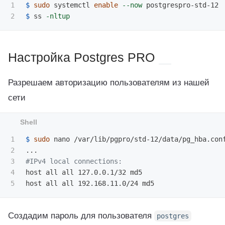
1

$ 
sudo 
systemctl 
enable
--now
$ 
ss 
-nltup
Настройка Postgres PRO
Разрешаем авторизацию пользователям из нашей
сети
1

$ 
sudo 
nano /var/lib/pgpro/std-12/data/pg_hba.conf
2

3

#IPv4 local connections:
4

host all all 127.0.0.1/32 md5

Создадим пароль для пользователя
postgres