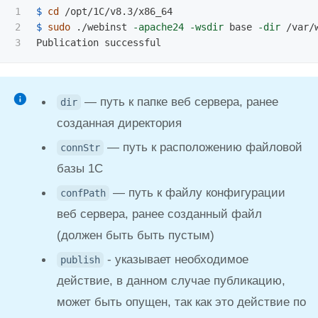
1

$ 
cd
2

$ 
sudo
 ./webinst 
-apache24
-wsdir
 base 
-dir
 /var/
— путь к папке веб сервера, ранее
dir
созданная директория
— путь к расположению файловой
connStr
базы 1С
— путь к файлу конфигурации
confPath
веб сервера, ранее созданный файл
(должен быть быть пустым)
- указывает необходимое
publish
действие, в данном случае публикацию,
может быть опущен, так как это действие по