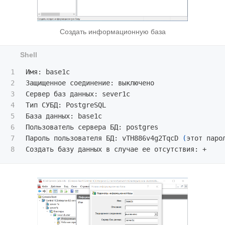
Создать информационную база
1

Имя: base1c

2

Защищенное соединение: выключено

3

Сервер баз данных: sever1c

4

Тип СУБД: PostgreSQL

5

База данных: base1c

6

Пользователь сервера БД: postgres

7

Пароль пользователя БД: vTH886v4g2TqcD 
(
этот паро