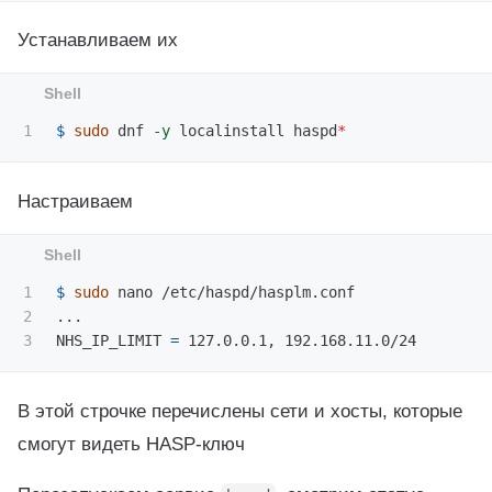
Устанавливаем их
$ 
sudo 
dnf 
-y
 localinstall haspd
*
Настраиваем
1

$ 
sudo 
nano /etc/haspd/hasplm.conf

2

...

NHS_IP_LIMIT 
=
В этой строчке перечислены сети и хосты, которые
смогут видеть HASP-ключ