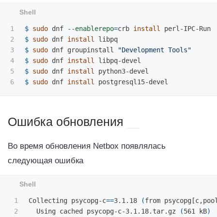
1

$ 
sudo 
dnf 
--enablerepo
=
crb 
install 
2

$ 
sudo 
dnf 
install 
3

$ 
sudo 
dnf groupinstall 
"Development Tools"
4

$ 
sudo 
dnf 
install 
5

$ 
sudo 
dnf 
install 
$ 
sudo 
dnf 
install 
Ошибка обновления
Во время обновления Netbox появлялась
следующая ошибка
1

Collecting psycopg-c
==
3.1.18 
(
from psycopg[c,poo
2

  Using cached psycopg-c-3.1.18.tar.gz 
(
561 kB
)