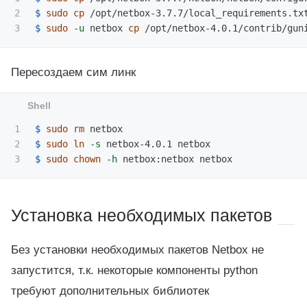
2

$ 
sudo cp
$ 
sudo
-u
 netbox 
cp
Пересоздаем сим линк
1

$ 
sudo rm 
2

$ 
sudo ln
-s
$ 
sudo chown
-h
Установка необходимых пакетов
Без установки необходимых пакетов Netbox не
запустится, т.к. некоторые компоненты python
требуют дополнительных библиотек