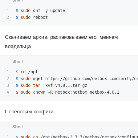
1

$ 
sudo 
dnf 
-y
$ 
sudo 
Скачиваем архив, распаковываем его, меняем
владельца
1

$ 
cd
2

$ 
sudo 
3

$ 
sudo tar
-xvf
$ 
sudo chown
-R
Переносим конфиги
1

$ 
sudo cp