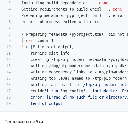
3

  Installing build dependencies ... 
done

4

Getting requirements to build wheel ... 
done

5

Preparing metadata 
(
pyproject.toml
)
 ... error

6

  error: subprocess-exited-with-error

7

8

  × Preparing metadata 
(
pyproject.toml
)
 did not 
9

  │ 
exit 
code: 1

10

  ╰─> 
[
8 lines of output]

11

      running dist_info

12

      creating /tmp/pip-modern-metadata-xyoiy4dk/
13

      writing /tmp/pip-modern-metadata-xyoiy4dk/p
14

      writing dependency_links to /tmp/pip-modern
15

      writing top-level names to /tmp/pip-modern-
16

      writing manifest file 
'/tmp/pip-modern-met
17

      couldn
't run '
pg_config
' --includedir: [Er
18

      error: [Errno 2] No such file or directory
Решение ошибки