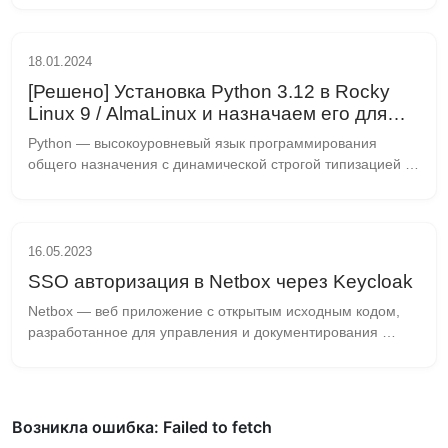
командой сетевых инженеров DigitalOcean специально ...
18.01.2024
[Решено] Установка Python 3.12 в Rocky
Linux 9 / AlmaLinux и назначаем его для
использования по умолчанию
Python — высокоуровневый язык программирования 
общего назначения с динамической строгой типизацией и 
автоматическим управлением памятью, ориентированный 
на повышение производительности разработчика...
16.05.2023
SSO авторизация в Netbox через Keycloak
Netbox — веб приложение с открытым исходным кодом, 
разработанное для управления и документирования 
компьютерных сетей. Изначально Netbox придуман 
командой сетевых инженеров DigitalOcean специально ...