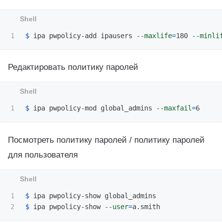
$ 
ipa pwpolicy-add ipausers 
--maxlife
=
180 
--minli
Редактировать политику паролей
$ 
ipa pwpolicy-mod global_admins 
--maxfail
=
Посмотреть политику паролей / политику паролей
для пользователя
1

$ 
$ 
ipa pwpolicy-show 
--user
=