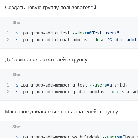
Создать новую группу пользователей
1

$ 
ipa group-add g_test 
--desc
=
"Test users"
$ 
ipa group-add global_admins 
--desc
=
"Global admi
Добавить пользователей в группу
1

$ 
ipa group-add-member g_test 
--users
=
$ 
ipa group-add-member global_admins 
--users
=
Массовое добавление пользователей в группу
$ 
ipa group-add-member ws_helpdesk 
--users
={
lvas,