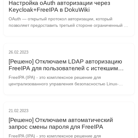
Настройка oAuth авторизации через
Keycloak+FreeIPA в DokuWiki
OAuth — открытый протокол авторизации, который 
позволяет предоставить третьей стороне ограниченный 
доступ к защищённым ресурсам пользователя без 
необходимости передавать ей логин и пароль. ...
26.02.2023
[Решено] Отключаем LDAP авторизацию
FreeIPA для пользователей с истекшим
сроком действия пароля
FreeIPA (IPA) - это комплексное решение для 
централизованного управления безопасностью Linux-
систем, идентификацией и аутентификацией. Оно 
позволяет создавать многоуровневую систему 
управления дост...
21.02.2023
[Решено] Отключаем автоматический
запрос смены пароля для FreeIPA
FreeIPA (IPA) - это комплексное решение для 