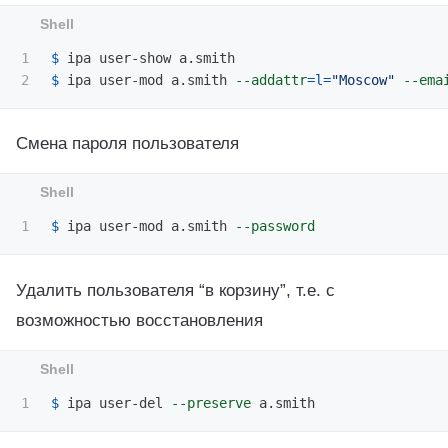
1

$ 
$ 
ipa user-mod a.smith 
--addattr
=
l
=
"Moscow"
--ema
Смена пароля пользователя
$ 
ipa user-mod a.smith 
--password
Удалить пользователя “в корзину”, т.е. с
возможностью восстановления
$ 
ipa user-del 
--preserve