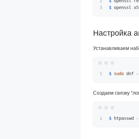
2

$ 
openssl re
$ 
openssl x5
Настройка а
Устанавливаем наб
$ 
sudo 
dnf 
-
Создаем связку “ло
$ 
htpasswd 
-