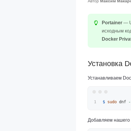
Автор
Максим Макар
Portainer
— U
исходным ко
Docker Priva
Установка D
Устанавливаем Doc
$ 
sudo 
dnf 
-
Добавляем нашего 