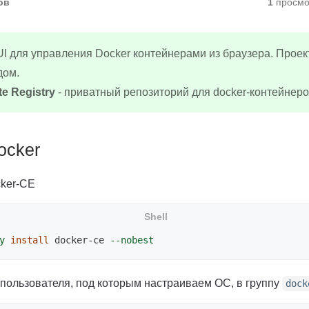
ов
1
просмо
I для управления Docker контейнерами из браузера. Проек
дом.
te Registry
- приватный репозиторий для docker-контейнеро
ocker
ker-CE
y
install 
docker-ce 
--nobest
пользователя, под которым настраиваем ОС, в группу
dock