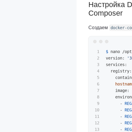
Настройка Do
Composer
Создаем
docker-co
1

$ 
nano /opt
2

version: 
'3
3

services:

4

  registry:

5

    contain
6

hostnam
7

    image: 
8

    environ
9

      - 
REG
10

      - 
REG
11

      - 
REG
12

      - 
REG
13

      - 
REG