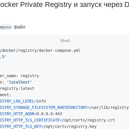
cker Private Registry и запуск через 
файл
mpose
/docker/registry/docker-compose.yml 

.5'
er_name: registry

e
: 
'localhost'
registry:latest

ment:

ISTRY_LOG_LEVEL
=
info

ISTRY_STORAGE_FILESYSTEM_ROOTDIRECTORY
=
/var/lib/registry

ISTRY_HTTP_ADDR
=
0.0.0.0:443

ISTRY_HTTP_TLS_CERTIFICATE
=
/opt/certs/registry.crt

ISTRY_HTTP_TLS_KEY
=
/opt/certs/registry.key
