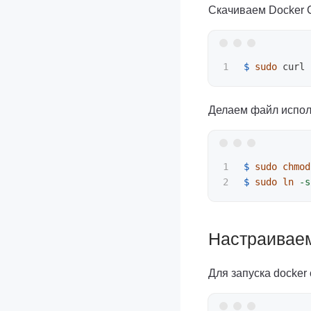
Скачиваем Docker
$ 
sudo 
curl 
Делаем файл испол
1

$ 
sudo chmod
$ 
sudo ln
-s
Настраиваем
Для запуска docker