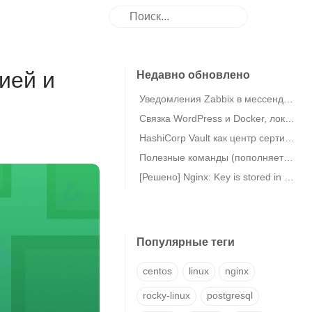
цией и
Недавно обновлено
Уведомления Zabbix в мессенджер eXpress
Связка WordPress и Docker, локальная MariaDB в Debian 11
HashiCorp Vault как центр сертификации (CA) / Vault PKI
Полезные команды (пополняется)
[Решено] Nginx: Key is stored in legacy trusted.gpg keyring (/etc/apt/trusted.gpg)
Популярные теги
centos
linux
nginx
rocky-linux
postgresql