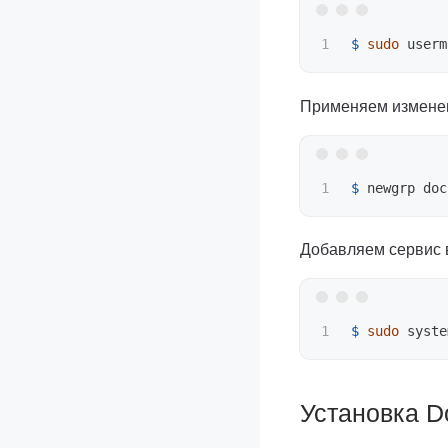
$ 
sudo 
userm
Применяем изменен
$ 
Добавляем сервис в
$ 
sudo 
syste
Установка D