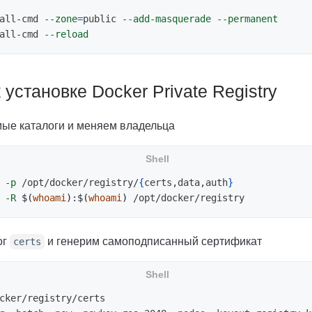
all-cmd 
--zone
=
public 
--add-masquerade
--permanent
all-cmd 
--reload
 установке Docker Private Registry
ые каталоги и меняем владельца
-p
 /opt/docker/registry/
{
certs,data,auth
}
-R
$(
whoami
)
:
$(
whoami
)
ог
и генерим самоподписанный сертификат
certs