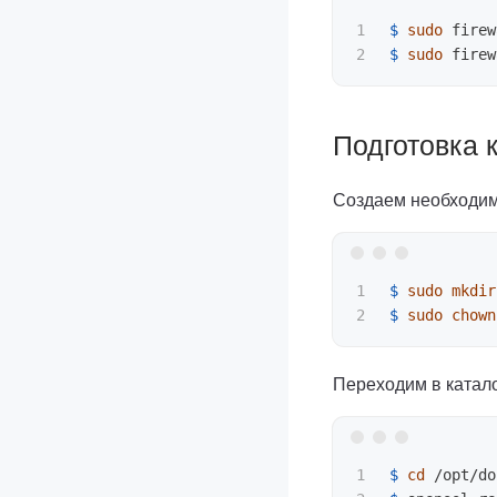
1

$ 
sudo 
firew
$ 
sudo 
firew
Подготовка к
Создаем необходим
1

$ 
sudo mkdir
$ 
sudo chown
Переходим в катал
1

$ 
cd