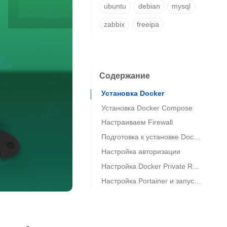
ubuntu
debian
mysql
zabbix
freeipa
Содержание
Установка Docker
Установка Docker Compose
Настраиваем Firewall
Подготовка к установке Docker Private Registry
Настройка авторизации
Настройка Docker Private Registry и запуск через Docker Composer
Настройка Portainer и запуск через Docker Composer