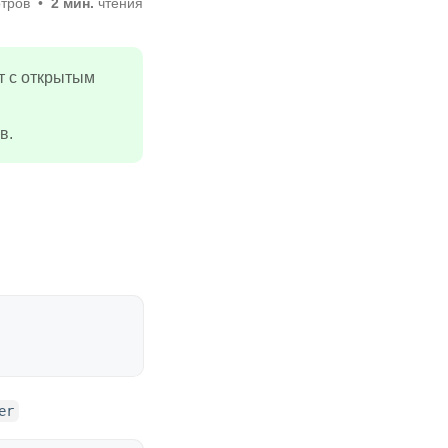
тров
2 мин.
чтения
т с открытым
в.
er