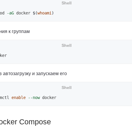
od 
-aG
 docker 
$(
whoami
)
ия к группам
 автозагрузку и запускаем его
mctl 
enable
--now
ocker Compose