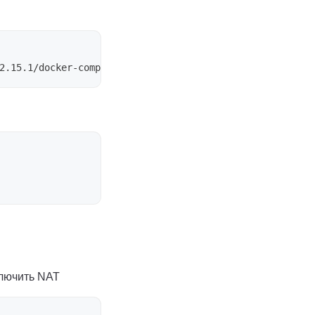
2.15.1/docker-compose-linux-x86_64 
-o
ключить NAT