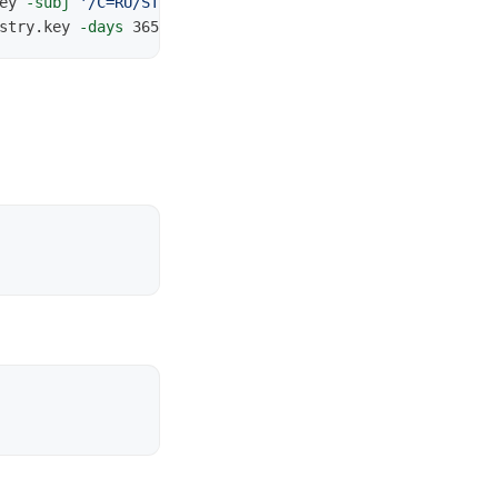
ey 
-subj
'/C=RU/ST=Moscow/L=Moscow/O=Company/OU=IT/CN=re
stry.key 
-days