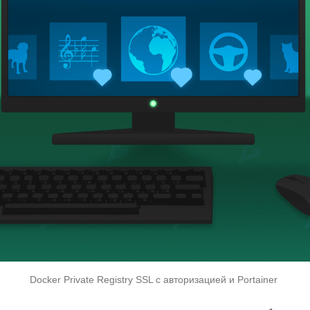
Docker Private Registry SSL с авторизацией и Portainer