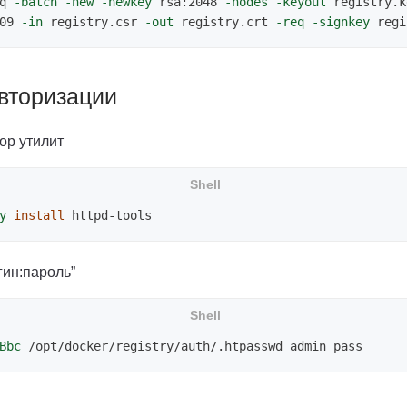
q 
-batch
-new
-newkey
 rsa:2048 
-nodes
-keyout
 registry.k
09 
-in
 registry.csr 
-out
 registry.crt 
-req
-signkey
 regi
вторизации
ор утилит
y
install 
гин:пароль”
Bbc