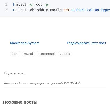
1

$ 
mysql 
-u
 root 
-p
>
 update db_zabbix.config 
set 
authentication_type
Monitoring-System
Редактировать этот пост
ldap
mysql
postgresql
zabbix
Поделиться
Авторский пост защищен лицензией
CC BY 4.0
.
Похожие посты