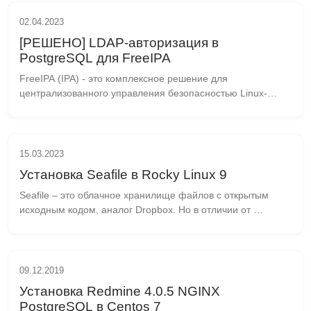
02.04.2023
[РЕШЕНО] LDAP-авторизация в
PostgreSQL для FreeIPA
FreeIPA (IPA) - это комплексное решение для 
централизованного управления безопасностью Linux-
систем, идентификацией и аутентификацией. Оно 
позволяет создавать многоуровневую систему 
управления дост...
15.03.2023
Установка Seafile в Rocky Linux 9
Seafile – это облачное хранилище файлов с открытым 
исходным кодом, аналог Dropbox. Но в отличии от 
Dropbox, файлы хранятся вашем личном сервере. Файлы 
могут быть синхронизированы с персональными ко...
09.12.2019
Установка Redmine 4.0.5 NGINX
PostgreSQL в Centos 7