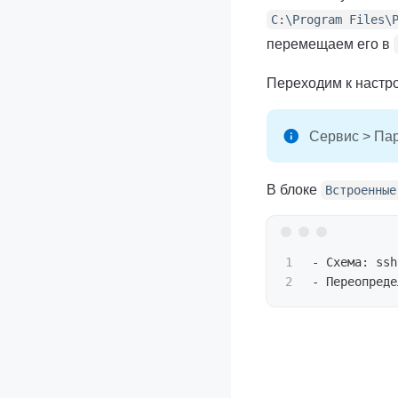
C:
\P
rogram Files
\
перемещаем его в
Переходим к настр
Сервис > Па
В блоке
Встроенные
1

- Схема: ssh

- Переопреде