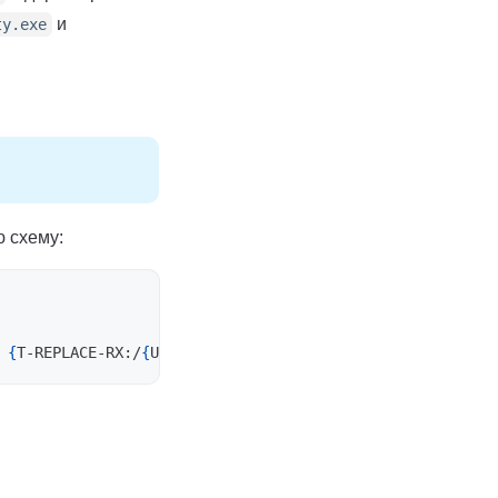
и
ty.exe
 схему:
{
T-REPLACE-RX:/
{
URL:PORT
}
/^-1
$/
22/
}
-pw
"{PASSWORD}"