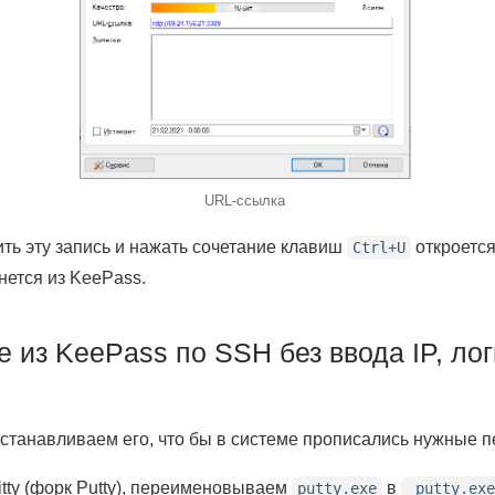
URL-ссылка
ть эту запись и нажать сочетание клавиш
откроется
Ctrl+U
нется из KeePass.
 из KeePass по SSH без ввода IP, лог
станавливаем его, что бы в системе прописались нужные 
itty (форк Putty), переименовываем
в
putty.exe
_putty.exe