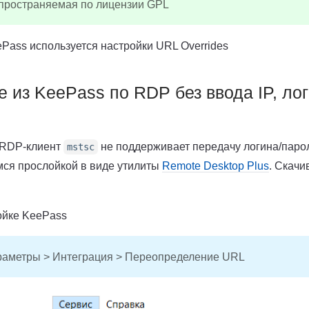
спространяемая по лицензии GPL
Pass используется настройки URL Overrides
 из KeePass по RDP без ввода IP, лог
 RDP-клиент
не поддерживает передачу логина/паро
mstsc
мся прослойкой в виде утилиты
Remote Desktop Plus
. Скачи
ойке KeePass
раметры > Интеграция > Переопределение URL