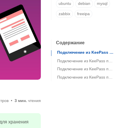
ubuntu
debian
mysql
zabbix
freeipa
Содержание
Подключение из KeePass по RDP без ввода IP, логина, пароля
Подключение из KeePass по SSH без ввода IP, логина, пароля
Подключение из KeePass по SSH, используя SSH-ключ (сертификат), который хранится в KeePass
Подключение из KeePass по SFTP при помощи WinSCP
тров
3 мин.
чтения
для хранения