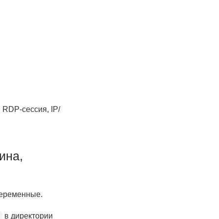
 RDP-сессия, IP/
ина,
переменные.
в директории