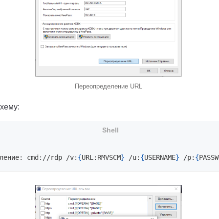
Переопределение URL
хему:
ление: cmd://rdp /v:
{
URL:RMVSCM
}
 /u:
{
USERNAME
}
 /p:
{
PASSW