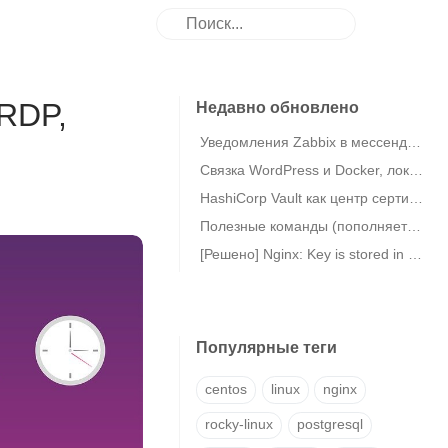
 RDP,
Недавно обновлено
Уведомления Zabbix в мессенджер eXpress
Связка WordPress и Docker, локальная MariaDB в Debian 11
HashiCorp Vault как центр сертификации (CA) / Vault PKI
Полезные команды (пополняется)
[Решено] Nginx: Key is stored in legacy trusted.gpg keyring (/etc/apt/trusted.gpg)
Популярные теги
centos
linux
nginx
rocky-linux
postgresql