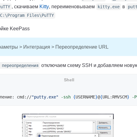
, скачиваем
Kitty
, переименовываем
в
P
uTTY
kitty.exe
put
C:
\P
rogram Files
\P
uTTY
ойке KeePass
раметры > Интеграция > Переопределение URL
отключаем схему SSH и добавляем новую
 переопределения
ление: cmd://
"putty.exe"
-ssh
{
USERNAME
}
@
{
URL:RMVSCM
}
-P