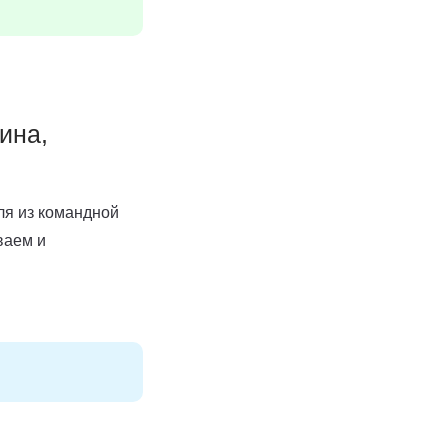
ина,
ля из командной
ваем и