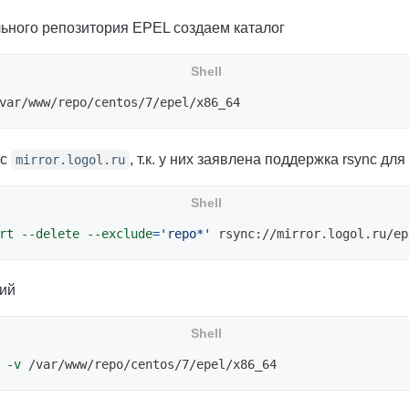
ьного репозитория EPEL создаем каталог
 c
, т.к. у них заявлена поддержка rsync дл
mirror.logol.ru
rt
--delete
--exclude
=
'repo*'
ий
 
-v