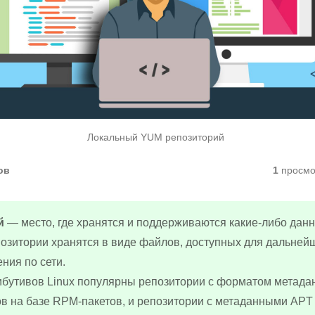
Локальный YUM репозиторий
ов
1
просмо
й
— место, где хранятся и поддерживаются какие-либо дан
озитории хранятся в виде файлов, доступных для дальней
ния по сети.
ибутивов Linux популярны репозитории с форматом метад
в на базе RPM-пакетов, и репозитории с метаданными APT