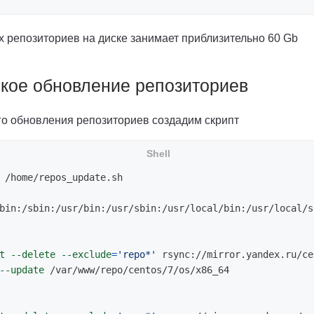
х репозиториев на диске занимает приблизительно 60 Gb
кое обновление репозиториев
го обновления репозиториев создадим скрипт
bin:/sbin:/usr/bin:/usr/sbin:/usr/local/bin:/usr/local/sb
t
--delete
--exclude
=
'repo*'
 rsync://mirror.yandex.ru/ce
--update
 /var/www/repo/centos/7/os/x86_64
