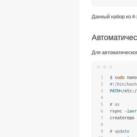
Данный набор из 4-
Автоматичес
Для автоматическо
1

$ 
sudo 
2

#!/bin/bash
3

PATH
=
/etc:/
4

5

# os
6

rsync 
-iavr
7

createrepo 
8

9

# update