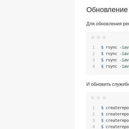
Обновление
Для обновления ре
1

$ 
rsync 
-iav
2

$ 
rsync 
-iav
3

$ 
rsync 
-iav
$ 
rsync 
-iav
И обновить служе
1

$ 
createrepo
2

$ 
createrepo
3

$ 
createrepo
$ 
createrepo