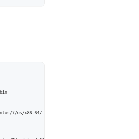
in

ntos/7/os/x86_64/ /var/www/repo/centos/7/os/x86_64/
