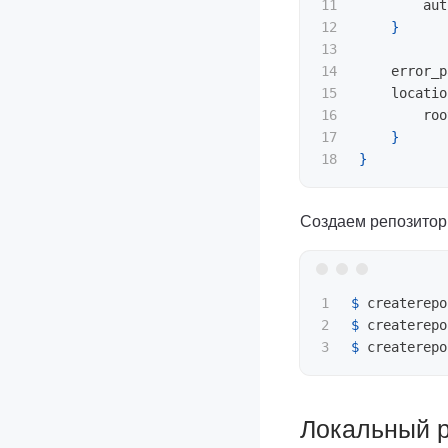
11

        aut
12

}
13

14

    error_p
15

    locatio
16

        roo
17

}
}
Создаем репозитор
1

$ 
createrepo
2

$ 
createrepo
$ 
createrepo
Локальный 