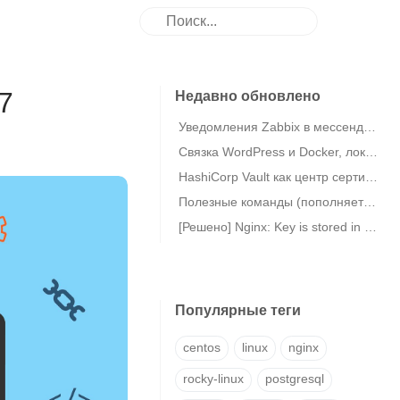
7
Недавно обновлено
Уведомления Zabbix в мессенджер eXpress
Связка WordPress и Docker, локальная MariaDB в Debian 11
HashiCorp Vault как центр сертификации (CA) / Vault PKI
Полезные команды (пополняется)
[Решено] Nginx: Key is stored in legacy trusted.gpg keyring (/etc/apt/trusted.gpg)
Популярные теги
centos
linux
nginx
rocky-linux
postgresql