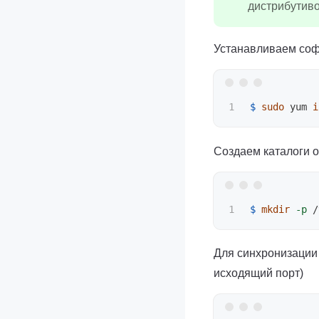
дистрибутиво
Устанавливаем со
$ 
sudo 
yum 
i
Создаем каталоги os
$ 
mkdir
-p
 /
Для синхронизации 
исходящий порт)