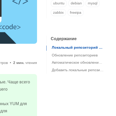
ubuntu
debian
mysql
zabbix
freeipa
Содержание
Локальный репозиторий EPEL
Обновление репозиториев
Автоматическое обновление репозиториев
тров
2 мин.
чтения
Добавить локальные репозитории на клиентские ПК / сервера
ные. Чаще всего
шего
анных YUM для
 для