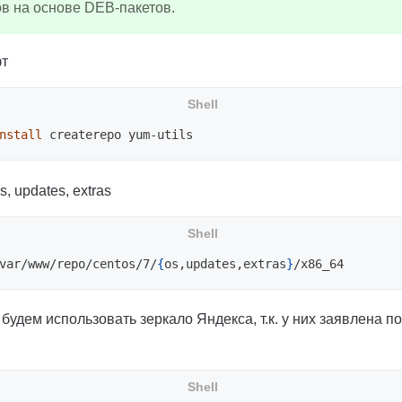
в на основе DEB-пакетов.
фт
nstall 
, updates, extras
var/www/repo/centos/7/
{
os,updates,extras
}
будем использовать зеркало Яндекса, т.к. у них заявлена по