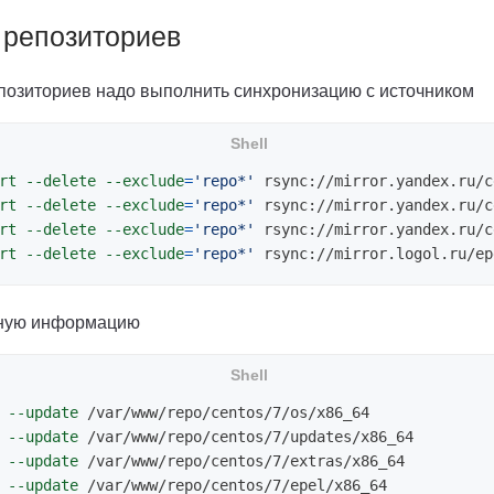
 репозиториев
позиториев надо выполнить синхронизацию с источником
rt
--delete
--exclude
=
'repo*'
rt
--delete
--exclude
=
'repo*'
rt
--delete
--exclude
=
'repo*'
rt
--delete
--exclude
=
'repo*'
бную информацию
 
--update
 
--update
 
--update
 
--update