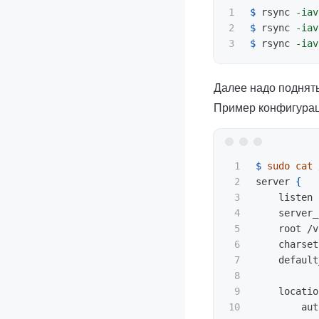
1

$ 
rsync 
-iav
2

$ 
rsync 
-iav
$ 
rsync 
-iav
Далее надо поднять
Пример конфигурац
1

$ 
sudo cat
 
2

server 
{
3

    listen 
4

    server_
5

    root /v
6

    charset
7

    default
8

9

    locatio
10

        aut