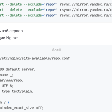
rt
--delete
--exclude
=
'repo*'
rt
--delete
--exclude
=
'repo*'
rt
--delete
--exclude
=
'repo*'
 вэб-сервер.
ии Nginx:
/etc/nginx/site-avaliable/repo.conf

80 default_server
;
name _
;
ar/www/repo
;
 UTF-8
;
_type text/plain
;
n / 
{
oindex_exact_size off
;