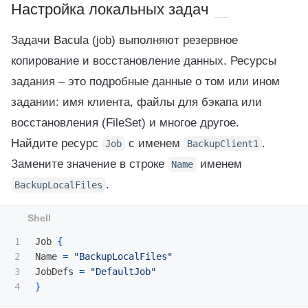
Настройка локальных задач
Задачи Bacula (job) выполняют резервное
копирование и восстановление данных. Ресурсы
задания – это подробные данные о том или ином
задании: имя клиента, файлы для бэкапа или
восстановления (FileSet) и многое другое.
Найдите ресурс
с именем
.
Job
BackupClient1
Замените значение в строке
именем
Name
.
BackupLocalFiles
1

Job 
{
2

Name 
=
"BackupLocalFiles"
3

JobDefs 
=
"DefaultJob"
}