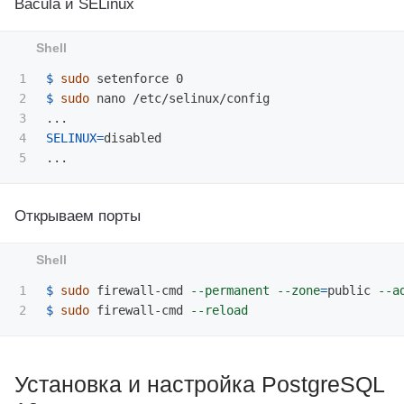
Bacula и SELinux
1

$ 
sudo 
2

$ 
sudo 
nano /etc/selinux/config

3

4

SELINUX
=
disabled

Открываем порты
1

$ 
sudo 
firewall-cmd 
--permanent
--zone
=
public 
--a
$ 
sudo 
firewall-cmd 
--reload
Установка и настройка PostgreSQL