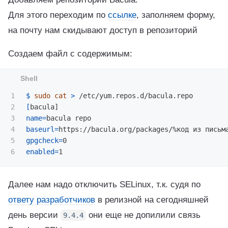
Для этого переходим по
ссылке
, заполняем форму,
на почту нам скидывают доступ в репозиторий
Создаем файл с содержимым:
1

$ 
sudo cat
>
2

[
3

name
=
4

baseurl
=
https://bacula.org/packages/%код из письм
5

gpgcheck
=
enabled
=
Далее нам надо отключить SELinux, т.к. судя по
ответу разработчиков
в релизной на сегодняшней
день версии
они еще не допилили связь
9.4.4