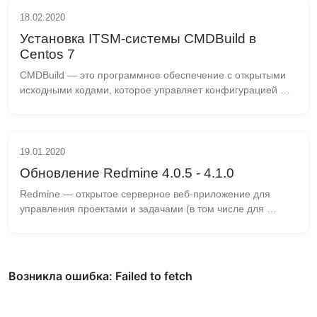
18.02.2020
Установка ITSM-системы CMDBuild в
Centos 7
CMDBuild — это программное обеспечение с открытыми 
исходными кодами, которое управляет конфигурацией 
базы данных. CMDBuild был спроектирован в 
соответствии с ITIL “лучше из применяемых на практике ...
19.01.2020
Обновление Redmine 4.0.5 - 4.1.0
Redmine — открытое серверное веб-приложение для 
управления проектами и задачами (в том числе для 
отслеживания ошибок). Redmine написан на Ruby и 
представляет собой приложение на основе широко 
извес...