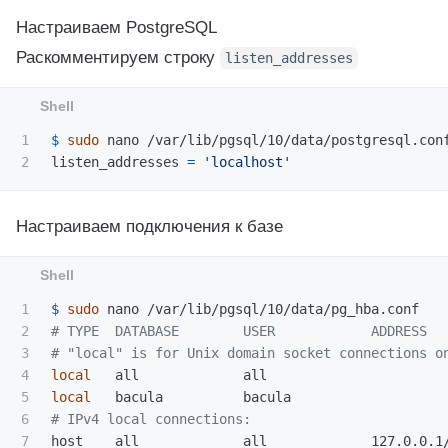
Настраиваем PostgreSQL
Раскомментируем строку
listen_addresses
1

$ 
sudo 
nano /var/lib/pgsql/10/data/postgresql.conf
listen_addresses 
=
'localhost'
Настраиваем подключения к базе
1

$ 
sudo 
2

# TYPE  DATABASE        USER            ADDRESS  
3

# "local" is for Unix domain socket connections o
4

local   
5

local   
6

# IPv4 local connections: