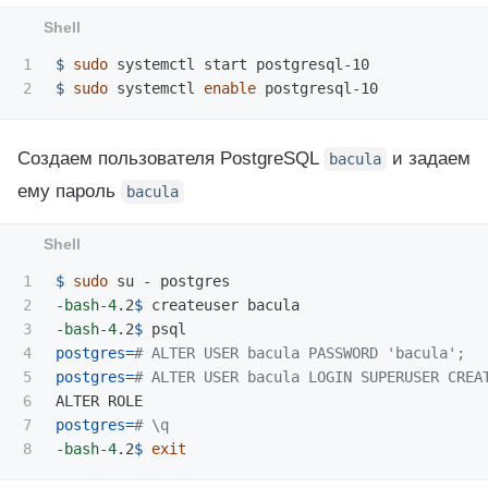
1

$ 
sudo 
$ 
sudo 
systemctl 
enable 
Создаем пользователя PostgreSQL
и задаем
bacula
ему пароль
bacula
1

$ 
sudo 
2

-bash-4
.2
$ 
3

-bash-4
.2
$ 
4

postgres
=
# ALTER USER bacula PASSWORD 'bacula';
5

postgres
=
# ALTER USER bacula LOGIN SUPERUSER CREA
6

7

postgres
=
# \q
-bash-4
.2
$ 
exit