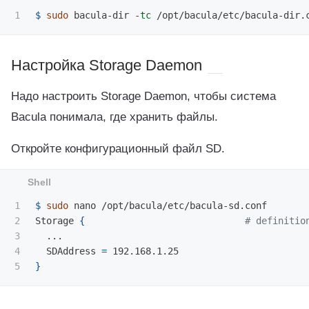
$ 
sudo 
bacula-dir 
-tc
Настройка Storage Daemon
Надо настроить Storage Daemon, чтобы система
Bacula понимала, где хранить файлы.
Откройте конфигурационный файл SD.
1

$ 
sudo 
nano /opt/bacula/etc/bacula-sd.conf

2

Storage 
{
# definitio
3

  ...

4

  SDAddress 
=
}