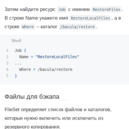
Затем найдите ресурс
с именем
.
Job
RestoreFiles
В строке Name укажите имя
, а в
RestoreLocalFiles
строке
– каталог
.
Where
/bacula/restore
1

Job 
{
2

  Name 
=
"RestoreLocalFiles"
3

...

4

  Where 
=
}
Файлы для бэкапа
FileSet определяет список файлов и каталогов,
которые нужно включить или исключить из
резервного копирования.