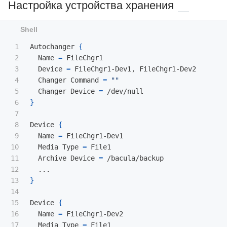
Настройка устройства хранения
1

Autochanger 
{
2

  Name 
=
 FileChgr1

3

  Device 
=
 FileChgr1-Dev1, FileChgr1-Dev2

4

  Changer Command 
=
""
5

  Changer Device 
=
6

}
7

8

Device 
{
9

  Name 
=
 FileChgr1-Dev1

10

  Media Type 
=
 File1

11

  Archive Device 
=
 /bacula/backup

12

13

}
14

15

Device 
{
16

  Name 
=
 FileChgr1-Dev2

17

  Media Type 
=
 File1
