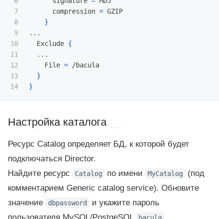
6

      signature 
=
 MD5

7

      compression 
=
 GZIP

8

}
9

...

10

  Exclude 
{
11

  ...

12

    File 
=
 /bacula

13

}
}
Настройка каталога
Ресурс Catalog определяет БД, к которой будет
подключаться Director.
Найдите ресурс
по имени
(под
Catalog
MyCatalog
комментарием Generic catalog service). Обновите
значение
и укажите пароль
dbpassword
пользователя MySQL/PostgeSQL
.
bacula