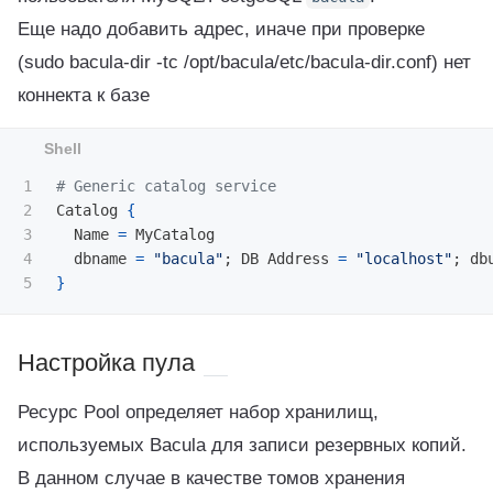
Еще надо добавить адрес, иначе при проверке
(sudo bacula-dir -tc /opt/bacula/etc/bacula-dir.conf) нет
коннекта к базе
1

# Generic catalog service
2

Catalog 
{
3

  Name 
=
 MyCatalog

4

  dbname 
=
"bacula"
;
 DB Address 
=
"localhost"
;
 db
}
Настройка пула
Ресурс Pool определяет набор хранилищ,
используемых Bacula для записи резервных копий.
В данном случае в качестве томов хранения