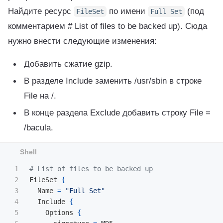
Найдите ресурс
по имени
(под
FileSet
Full Set
комментарием # List of files to be backed up). Сюда
нужно внести следующие изменения:
Добавить сжатие gzip.
В разделе Include заменить /usr/sbin в строке
File на /.
В конце раздела Exclude добавить строку File =
/bacula.
1

# List of files to be backed up
2

FileSet 
{
3

  Name 
=
"Full Set"
4

  Include 
{
5

    Options 
{