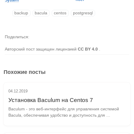
System
backup
bacula
centos
postgresql
Поделиться
Авторский пост защищен лицензией
CC BY 4.0
.
Похожие посты
04.12.2019
Установка Baculum на Centos 7
Baculum - это веб-интерфейс для управления системой 
Bacula, обеспечивая удобство и доступность для 
администрирования и мониторинга. Он является частью 
проекта Bacula начиная с версии 7.0 и позднее....