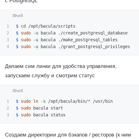
с PostgreSQL
1

$ 
cd
2

$ 
sudo
-u
3

$ 
sudo
-u
$ 
sudo
-u
Делаем сим линки для удобства управления,
запускаем службу и смотрим статус
1

$ 
sudo ln
-s
 /opt/bacula/bin/
*
2

$ 
sudo 
$ 
sudo 
Создаем директории для бэкапов / ресторов (к ним