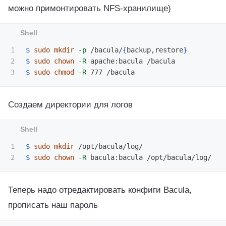
можно примонтировать NFS-хранилище)
1

$ 
sudo mkdir
-p
 /bacula/
{
backup,restore
}
2

$ 
sudo chown
-R
$ 
sudo chmod
-R
Создаем директории для логов
1

$ 
sudo mkdir
$ 
sudo chown
-R
Теперь надо отредактировать конфиги Bacula,
прописать наш пароль