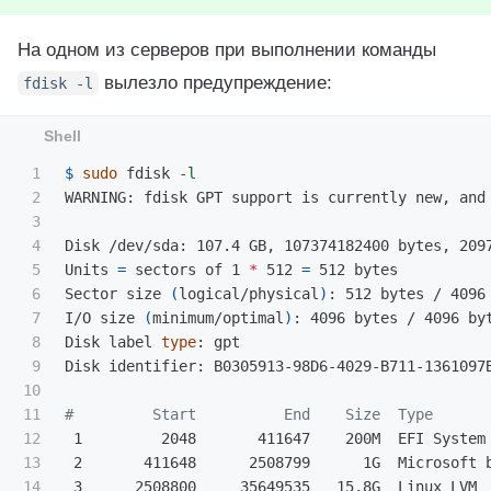
На одном из серверов при выполнении команды
вылезло предупреждение:
fdisk
-l
1

$ 
sudo 
fdisk 
-l
2

WARNING: fdisk GPT support is currently new, and
3

4

Disk /dev/sda: 107.4 GB, 107374182400 bytes, 2097
5

Units 
=
 sectors of 1 
*
 512 
=
 512 bytes

6

Sector size 
(
logical/physical
)
: 512 bytes / 4096 
7

I/O size 
(
minimum/optimal
)
: 4096 bytes / 4096 byt
8

Disk label 
type
: gpt

9

Disk identifier: B0305913-98D6-4029-B711-1361097B
10

11

#         Start          End    Size  Type      
12

 1         2048       411647    200M  EFI System 
13

 2       411648      2508799      1G  Microsoft b
14

 3      2508800     35649535   15,8G  Linux LVM
