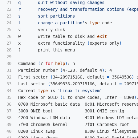
21

q       quit without saving changes

22

r       recovery and transformation options (expe
23

s       sort partitions

24

t       change a partition'
s 
type 
code

25

v       verify disk

26

w       write table to disk and 
27

x       extra functionality 
(
experts only
)
28

?       print this menu

29

30

Command 
(
? 
for 
help
)
: n

31

Partition number 
(
4-128, default 4
)
: 4

32

First sector 
(
34-209715166, default 
=
 35649536
)
 
33

Last sector 
(
35649536-209715166, default 
=
 20971
34

Current 
type 
is 
'Linux filesystem'
35

Hex code or GUID 
(
L to show codes, Enter 
=
 8300
)
36

0700 Microsoft basic data  0c01 Microsoft reserve
37

3000 ONIE boot             3001 ONIE config      
38

4200 Windows LDM data      4201 Windows LDM metad
39

7f00 ChromeOS kernel       7f01 ChromeOS root    
40

8200 Linux swap            8300 Linux filesystem 