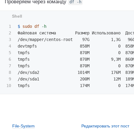
Проверяем через команду
df
-h
1

$ 
sudo df
-h
2

Файловая система        Размер Использовано  Дост
3

/dev/mapper/centos-root    97G         1,3G   96G
4

devtmpfs                  858M            0  858M
5

tmpfs                     870M            0  870M
6

tmpfs                     870M         9,3M  860M
7

tmpfs                     870M            0  870M
8

/dev/sda2                1014M         176M  839M
9

/dev/sda1                 200M          12M  189M
File-System
Редактировать этот пост