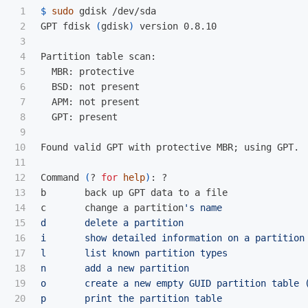
1

$ 
sudo 
gdisk /dev/sda

2

GPT fdisk 
(
gdisk
)
 version 0.8.10

3

4

Partition table scan:

5

  MBR: protective

6

  BSD: not present

7

  APM: not present

8

  GPT: present

9

10

Found valid GPT with protective MBR
;
 using GPT.

11

12

Command 
(
? 
for 
help
)
: ?

13

b       back up GPT data to a file

14

c       change a partition
's name

15

d       delete a partition

16

i       show detailed information on a partition

17

l       list known partition types

18

n       add a new partition

19

o       create a new empty GUID partition table (
20

p       print the partition table
