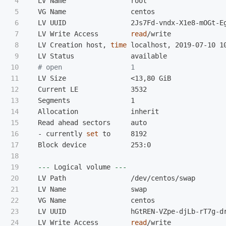
4

  LV Name                root

5

  VG Name                centos

6

  LV UUID                2Js7Fd-vndx-X1e8-mOGt-Eg
7

  LV Write Access        
read
/write

8

  LV Creation host, 
time 
localhost, 2019-07-10 10
9

  LV Status              available

10

# open                 1
11

  LV Size                <13,80 GiB

12

  Current LE             3532

13

  Segments               1

14

  Allocation             inherit

15

  Read ahead sectors     auto

16

  - currently 
set 
to     8192

17

  Block device           253:0

18

19

---
 Logical volume 
---
20

  LV Path                /dev/centos/swap

21

  LV Name                swap

22

  VG Name                centos

23

  LV UUID                hGtREN-VZpe-djLb-rT7g-dr
24

  LV Write Access        
read
/write
