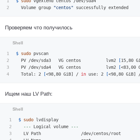
1

$ 
sudo 
vgextend centos /dev/sda4

  Volume group 
"centos"
Проверяем что получилось
1

$ 
sudo 
pvscan

2

  PV /dev/sda3   VG centos          lvm2 
[
15,80 G
3

  PV /dev/sda4   VG centos          lvm2 
[
<83,00 
  Total: 2 
[
<98,80 GiB] / 
in 
use: 2 
[
<98,80 GiB] 
Ищем наш LV Path:
1

$ 
sudo 
lvdisplay

2

---
 Logical volume 
---
3

  LV Path                /dev/centos/root
