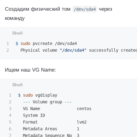
Создадим физический том
через
/dev/sda4
команду
1

$ 
sudo 
pvcreate /dev/sda4

  Physical volume 
"/dev/sda4"
Ищем наш VG Name:
1

$ 
sudo 
vgdisplay

2

---
 Volume group 
---
3

  VG Name               centos

4

  System ID

5

  Format                lvm2

6

  Metadata Areas        1

7

  Metadata Sequence No  3
