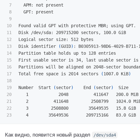
7

  APM: not present

8

  GPT: present

9

10

Found valid GPT with protective MBR
;
 using GPT.

11

Disk /dev/sda: 209715200 sectors, 100.0 GiB

12

Logical sector size: 512 bytes

13

Disk identifier 
(
GUID
)
: B0305913-98D6-4029-B711-1
14

Partition table holds up to 128 entries

15

First usable sector is 34, last usable sector is 
16

Partitions will be aligned on 2048-sector boundar
17

Total free space is 2014 sectors 
(
1007.0 KiB
)
18

19

Number  Start 
(
sector
)
    End 
(
sector
)
  Size     
20

   1            2048          411647   200.0 MiB 
21

   2          411648         2508799   1024.0 MiB
22

   3         2508800        35649535   15.8 GiB  
Как видно, появится новый раздел
/dev/sda4