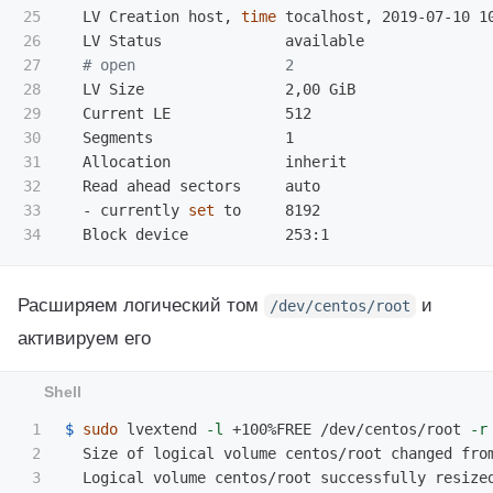
25

  LV Creation host, 
time 
tocalhost, 2019-07-10 10
26

  LV Status              available

27

# open                 2
28

  LV Size                2,00 GiB

29

  Current LE             512

30

  Segments               1

31

  Allocation             inherit

32

  Read ahead sectors     auto

33

  - currently 
set 
to     8192

Расширяем логический том
и
/dev/centos/root
активируем его
1

$ 
sudo 
lvextend 
-l
 +100%FREE /dev/centos/root 
-r
2

  Size of logical volume centos/root changed fro
3

  Logical volume centos/root successfully resized