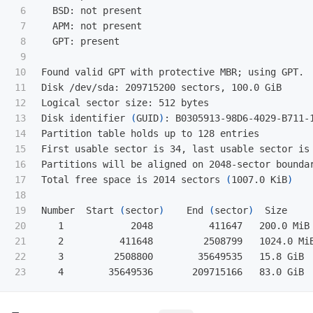
6

  BSD: not present

7

  APM: not present

8

  GPT: present

9

10

Found valid GPT with protective MBR
;
 using GPT.

11

Disk /dev/sda: 209715200 sectors, 100.0 GiB

12

Logical sector size: 512 bytes

13

Disk identifier 
(
GUID
)
: B0305913-98D6-4029-B711-1
14

Partition table holds up to 128 entries

15

First usable sector is 34, last usable sector is 
16

Partitions will be aligned on 2048-sector boundar
17

Total free space is 2014 sectors 
(
1007.0 KiB
)
18

19

Number  Start 
(
sector
)
    End 
(
sector
)
  Size     
20

   1            2048          411647   200.0 MiB 
21

   2          411648         2508799   1024.0 MiB
22

   3         2508800        35649535   15.8 GiB  