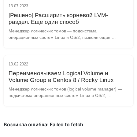
13.07.2023
[Решено] Расширить корневой LVM-
раздел. Еще один способ
Менеджер логических томов — подсистема 
операционных систем Linux и OS/2, позволяющая 
использовать разные области одного жёсткого диска и/или 
области с разных жёстких дисков как один логический 
том....
13.02.2022
Переименовываем Logical Volume и
Volume Group в Centos 8 / Rocky Linux
Менеджер логических томов (logical volume manager) — 
подсистема операционных систем Linux и OS/2, 
позволяющая использовать разные области одного 
жёсткого диска и/или области с разных жёстких дисков...