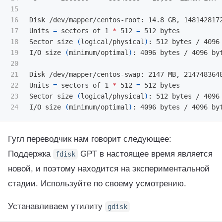
15

16

Disk /dev/mapper/centos-root: 14.8 GB, 1481428172
17

Units 
=
 sectors of 1 
*
 512 
=
 512 bytes

18

Sector size 
(
logical/physical
)
: 512 bytes / 4096 
19

I/O size 
(
minimum/optimal
)
: 4096 bytes / 4096 byt
20

21

Disk /dev/mapper/centos-swap: 2147 MB, 2147483648
22

Units 
=
 sectors of 1 
*
 512 
=
 512 bytes

23

Sector size 
(
logical/physical
)
: 512 bytes / 4096 
I/O size 
(
minimum/optimal
)
Гугл переводчик нам говорит следующее:
Поддержка
GPT в настоящее время является
fdisk
новой, и поэтому находится на экспериментальной
стадии. Используйте по своему усмотрению.
Устанавливаем утилиту
gdisk