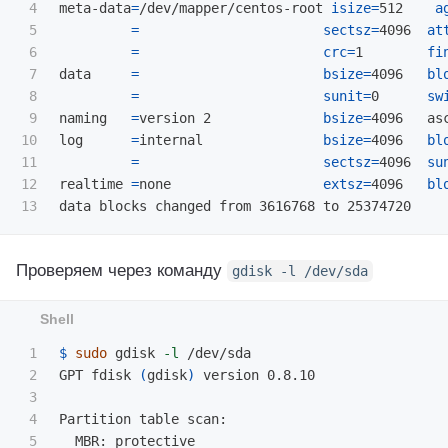
4

meta-data
=
/dev/mapper/centos-root 
isize
=
512    
a
5

=
sectsz
=
4096  
at
6

=
crc
=
1        
fi
7

data     
=
bsize
=
4096   
bl
8

=
sunit
=
0      
sw
9

naming   
=
version 2              
bsize
=
4096   as
10

log      
=
internal               
bsize
=
4096   
bl
11

=
sectsz
=
4096  
su
12

realtime 
=
none                   
extsz
=
4096   
bl
Проверяем через команду
gdisk
-l
/dev/sda
1

$ 
sudo 
gdisk 
-l
 /dev/sda

2

GPT fdisk 
(
gdisk
)
 version 0.8.10

3

4

Partition table scan:

5

  MBR: protective
