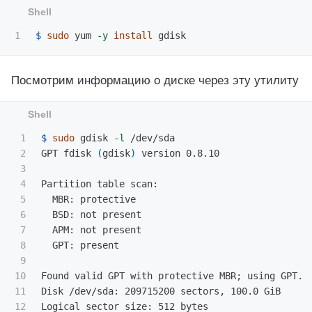
$ 
sudo 
yum 
-y
install 
Посмотрим информацию о диске через эту утилиту
1

$ 
sudo 
gdisk 
-l
 /dev/sda

2

GPT fdisk 
(
gdisk
)
 version 0.8.10

3

4

Partition table scan:

5

  MBR: protective

6

  BSD: not present

7

  APM: not present

8

  GPT: present

9

10

Found valid GPT with protective MBR
;
 using GPT.

11

Disk /dev/sda: 209715200 sectors, 100.0 GiB

12

Logical sector size: 512 bytes
