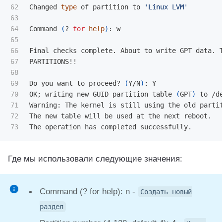
62

Changed 
type 
of partition to 
'Linux LVM'
63

64

Command 
(
? 
for 
help
)
: w

65

66

Final checks complete. About to write GPT data. T
67

PARTITIONS!!

68

69

Do you want to proceed? 
(
Y/N
)
: Y

70

OK
;
 writing new GUID partition table 
(
GPT
)
 to /de
71

Warning: The kernel is still using the old partit
72

The new table will be used at the next reboot.

Где мы использовали следующие значения:
Command (? for help): n -
Создать новый
раздел