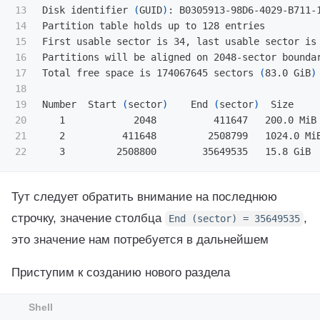
13

Disk identifier 
(
GUID
)
: B0305913-98D6-4029-B711-1
14

Partition table holds up to 128 entries

15

First usable sector is 34, last usable sector is 
16

Partitions will be aligned on 2048-sector boundar
17

Total free space is 174067645 sectors 
(
83.0 GiB
)
18

19

Number  Start 
(
sector
)
    End 
(
sector
)
  Size     
20

   1            2048          411647   200.0 MiB 
21

   2          411648         2508799   1024.0 MiB
Тут следует обратить внимание на последнюю
строчку, значение столбца
,
End
(
sector
)
=
35649535
это значение нам потребуется в дальнейшем
Приступим к созданию нового раздела