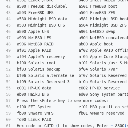
41

8302 Linux /home           8400 Intel Rapid Start
42

a500 FreeBSD disklabel     a501 FreeBSD boot     
43

a503 FreeBSD UFS           a504 FreeBSD ZFS      
44

a580 Midnight BSD data     a581 Midnight BSD boot
45

a583 Midnight BSD UFS      a584 Midnight BSD ZFS 
46

a800 Apple UFS             a901 NetBSD swap      
47

a903 NetBSD LFS            a904 NetBSD concatenat
48

a906 NetBSD RAID           ab00 Apple boot       
49

af01 Apple RAID            af02 Apple RAID offlin
50

af04 AppleTV recovery      af05 Apple Core Storag
51

bf00 Solaris root          bf01 Solaris /usr & Ma
52

bf03 Solaris backup        bf04 Solaris /var     
53

bf06 Solaris alternate se  bf07 Solaris Reserved 
54

bf09 Solaris Reserved 3    bf0a Solaris Reserved 
55

c001 HP-UX data            c002 HP-UX service   
56

eb00 Haiku BFS             ed00 Sony system parti
57

Press the <Enter> key to see more codes:

58

ef00 EFI System            ef01 MBR partition sch
59

fb00 VMWare VMFS           fb01 VMWare reserved  
60

fd00 Linux RAID

61

Hex code or GUID 
(
L to show codes, Enter 
=
 8300
)