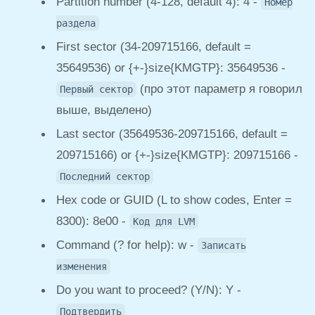
Partition number (4-128, default 4): 4 -
Номер
раздела
First sector (34-209715166, default =
35649536) or {+-}size{KMGTP}: 35649536 -
(про этот параметр я говорил
Первый сектор
выше, выделено)
Last sector (35649536-209715166, default =
209715166) or {+-}size{KMGTP}: 209715166 -
Последний сектор
Hex code or GUID (L to show codes, Enter =
8300): 8e00 -
Код для LVM
Command (? for help): w -
Записать
изменения
Do you want to proceed? (Y/N): Y -
Подтвердить