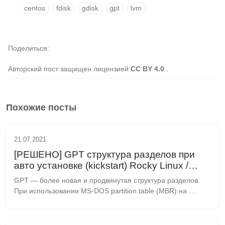
centos
fdisk
gdisk
gpt
lvm
Поделиться
Авторский пост защищен лицензией
CC BY 4.0
.
Похожие посты
21.07.2021
[РЕШЕНО] GPT структура разделов при
авто установке (kickstart) Rocky Linux /
Centos 8
GPT — более новая и продвинутая структура разделов. 
При использовании MS-DOS partition table (MBR) на 
жёстком диске может быть сформировано 3 основных 
раздела (primary) и один дополнительный (exten...