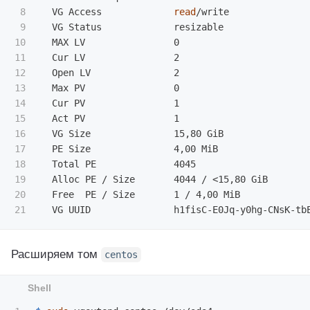
8

  VG Access             
read
/write

9

  VG Status             resizable

10

  MAX LV                0

11

  Cur LV                2

12

  Open LV               2

13

  Max PV                0

14

  Cur PV                1

15

  Act PV                1

16

  VG Size               15,80 GiB

17

  PE Size               4,00 MiB

18

  Total PE              4045

19

  Alloc PE / Size       4044 / <15,80 GiB

20

  Free  PE / Size       1 / 4,00 MiB

Расширяем том
centos