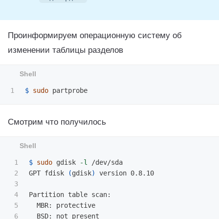
Проинформируем операционную систему об
изменении таблицы разделов
$ 
sudo 
Смотрим что получилось
1

$ 
sudo 
gdisk 
-l
 /dev/sda

2

GPT fdisk 
(
gdisk
)
 version 0.8.10

3

4

Partition table scan:

5

  MBR: protective

6

  BSD: not present
