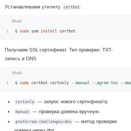
Устанавливаем утилиту
certbot
$ 
sudo 
yum 
install 
Получаем SSL сертификат. Тип проверки: TXT-
запись в DNS
$ 
sudo 
certbot certonly 
--manual
--agree-tos
--em
— запрос нового сертификата;
certonly
— проверка домена вручную.
manual
— метод проверки
preferred-challenges
=
dns
домена через dns.