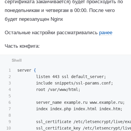
сертификата заканчивается) будет происходить по
понедельникам и четвергам в 00:00. После чего
будет перезапущен Nginx
Остальные настройки рассматривались
ранее
Часть конфига:
1

server 
{
2

        listen 443 ssl default_server
;
3

        include snippets/ssl-params.conf
;
4

        root /var/www/html
;
5

6

        server_name example.ru www.example.ru
;
7

        index index.php index.html index.htm
;
8

9

        ssl_certificate /etc/letsencrypt/live/ex
10

        ssl_certificate_key /etc/letsencrypt/liv