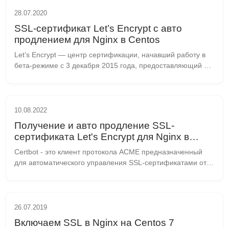
28.07.2020
SSL-сертификат Let’s Encrypt с авто
продлением для Nginx в Centos
Let’s Encrypt — центр сертификации, начавший работу в 
бета-режиме с 3 декабря 2015 года, предоставляющий 
бесплатные криптографические сертификаты X.509 для 
TLS-шифрования. Процесс выдачи сертификат...
10.08.2022
Получение и авто продление SSL-
сертификата Let's Encrypt для Nginx в
Centos 8 / Rocky Linux / AlmaLinux
Certbot - это клиент протокола ACME предназначенный 
для автоматического управления SSL-сертификатами от 
Let’s Encrypt. Он позволяет полностью автоматизировать 
процесс получения и продления сертифик...
26.07.2019
Включаем SSL в Nginx на Centos 7