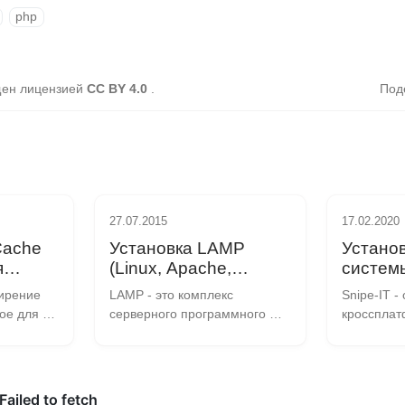
php
щен лицензией
CC BY 4.0
.
Под
27.07.2015
17.02.2020
Cache
Установка LAMP
Установ
я
(Linux, Apache,
системы
ности
MySQL, PHP)
NGINX +
ирение 
LAMP - это комплекс 
Snipe-IT - 
7
Centos 
ое для 
серверного программного 
кроссплат
ния PHP-
обеспечения, широко 
многофунк
ирования 
используемый в сети 
система у
йт-кода. 
Интернет. Он состоит из 
активами с
ерверу 
четырёх компонентов: Linux - 
исходным 