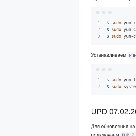
1

$ 
sudo 
yum r
2

$ 
sudo 
yum-c
$ 
sudo 
yum-c
Устанавливаем
PH
1

$ 
sudo 
yum 
i
$ 
sudo 
UPD 07.02.2
Для обновления н
подключаем
PHP 7