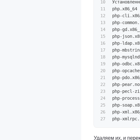
10

Установленн
11

php.x86_64 
12

php-cli.x86
13

php-common.
14

php-gd.x86_
15

php-json.x8
16

php-ldap.x8
17

php-mbstrin
18

php-mysqlnd
19

php-odbc.x8
20

php-opcache
21

php-pdo.x86
22

php-pear.no
23

php-pecl-zi
24

php-process
25

php-soap.x8
26

php-xml.x86
Удаляем их, и пере