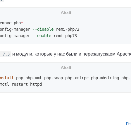
emove php
*
onfig-manager 
--disable
onfig-manager 
--enable
и модули, которые у нас были и перезапускаем Apach
P 7.3
nstall 
Ре