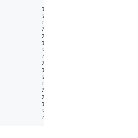
                 @remi-php71

                 @remi-php71

                 @remi-php71

                 @remi-php71

                 @remi-php71

                 @remi-php71

                 @remi-php71

                 @remi-php71

                 @remi-php71

                 @remi-php71

                 @remi-php71

                 @remi-php71

                 @remi-php71

                 @remi-php71

                 @remi-php71

                 @remi-php71
