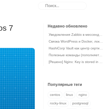
os 7
Недавно обновлено
Уведомления Zabbix в мессенджер eXpress
Связка WordPress и Docker, локальная MariaDB в Debian 11
HashiCorp Vault как центр сертификации (CA) / Vault PKI
Полезные команды (пополняется)
[Решено] Nginx: Key is stored in legacy trusted.gpg keyring (/etc/apt/trusted.gpg)
Популярные теги
centos
linux
nginx
rocky-linux
postgresql