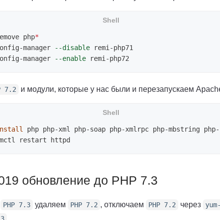
emove php
*
onfig-manager 
--disable
onfig-manager 
--enable
и модули, которые у нас были и перезапускаем Apach
P 7.2
nstall 
019 обновление до PHP 7.3
а
удаляем
, отключаем
через
PHP 7.3
PHP 7.2
PHP 7.2
yum
.3