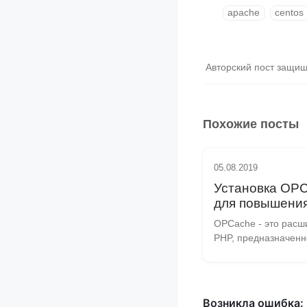
apache
centos
Авторский пост защи
Похожие посты
05.08.2019
Установка OP
для повышени
производитель
OPCache - это расш
PHP в CentOS 
PHP, предназначенн
ускорения выполне
скриптов, путем кэш
компилированного ба
Это позволяет PHP-с