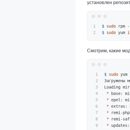
установлен репозит
1

$ 
sudo 
rpm 
-
$ 
sudo 
yum 
i
Смотрим, какие мо
1

$ 
sudo 
yum 
2

Загружены м
3

Loading mir
4

*
 base: mi
5

*
 epel: mi
6

*
 extras: 
7

*
 remi-php
8

*
 remi-saf
9

*
 updates: