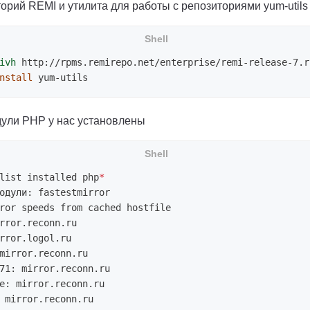
орий REMI и утилита для работы с репозиториями yum-utils
ivh
nstall 
дули PHP у нас установлены
list installed php
*
одули: fastestmirror

ror speeds from cached hostfile

rror.reconn.ru

rror.logol.ru

mirror.reconn.ru

71: mirror.reconn.ru

e: mirror.reconn.ru

 mirror.reconn.ru
