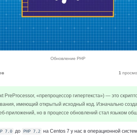
Обновление PHP
ов
1
просмо
xt PreProcessor, «препроцессор гипертекста») — это скрип
вания, имеющий открытый исходный код. Изначально созд
еб-приложений, но в процессе обновлений стал языком общ
до
на Centos 7 у нас в операционной систе
P 7.0
PHP 7.2