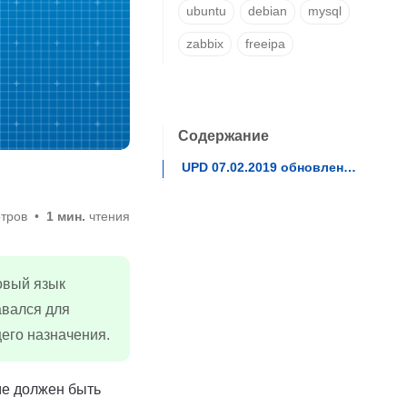
ubuntu
debian
mysql
zabbix
freeipa
Содержание
UPD 07.02.2019 обновление до PHP 7.3
тров
1 мин.
чтения
товый язык
авался для
его назначения.
ме должен быть