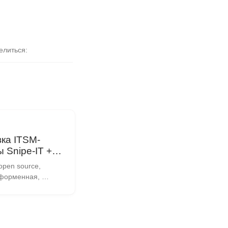
елиться
ка ITSM-
 Snipe-IT +
 Percona в
open source, 
7
форменная, 
циональная 
правления ИТ-
 открытым 
кодом, 