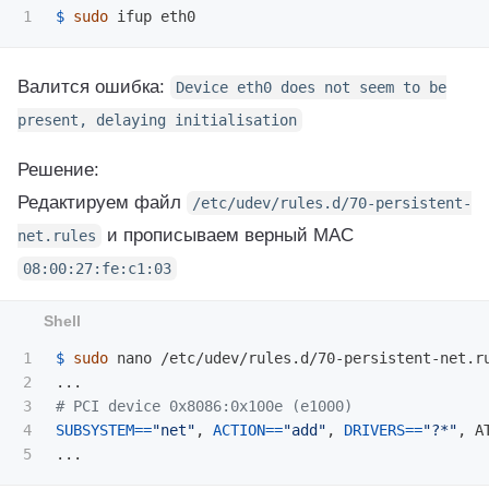
$ 
sudo 
Валится ошибка:
Device eth0 does not seem to be
present, delaying initialisation
Решение:
Редактируем файл
/etc/udev/rules.d/70-persistent-
и прописываем верный MAC
net.rules
08:00:27:fe:c1:03
1

$ 
sudo 
nano /etc/udev/rules.d/70-persistent-net.ru
2

3

# PCI device 0x8086:0x100e (e1000)
4

SUBSYSTEM
==
"net"
, 
ACTION
==
"add"
, 
DRIVERS
==
"?*"
, A