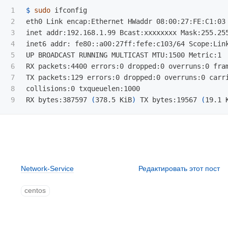
1

$ 
sudo 
ifconfig

2

eth0 Link encap:Ethernet HWaddr 08:00:27:FE:C1:03

3

inet addr:192.168.1.99 Bcast:xxxxxxxx Mask:255.255
4

inet6 addr: fe80::a00:27ff:fefe:c103/64 Scope:Link
5

UP BROADCAST RUNNING MULTICAST MTU:1500 Metric:1

6

RX packets:4400 errors:0 dropped:0 overruns:0 fram
7

TX packets:129 errors:0 dropped:0 overruns:0 carri
8

collisions:0 txqueuelen:1000

RX bytes:387597 
(
378.5 KiB
)
 TX bytes:19567 
(
19.1 
Network-Service
Редактировать этот пост
centos