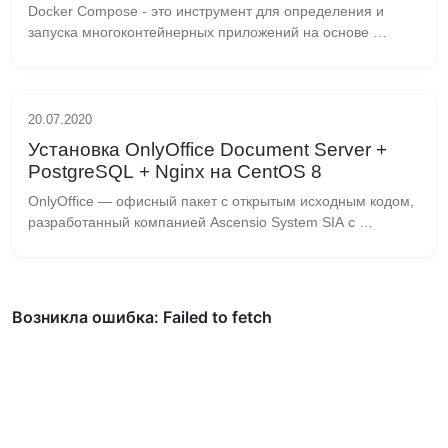
Docker Compose - это инструмент для определения и 
запуска многоконтейнерных приложений на основе 
Docker. Он позволяет описать конфигурацию и 
зависимости между контейнерами в виде файла YAML 
(YAML A...
20.07.2020
Установка OnlyOffice Document Server +
PostgreSQL + Nginx на CentOS 8
OnlyOffice — офисный пакет с открытым исходным кодом, 
разработанный компанией Ascensio System SIA с 
головным офисом в Риге. Решение включает в себя 
систему для управления документами, проектами, вз...