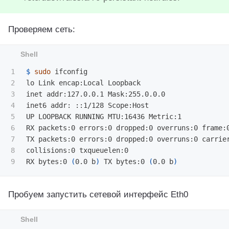
Проверяем сеть:
1

$ 
sudo 
ifconfig

2

lo Link encap:Local Loopback

3

inet addr:127.0.0.1 Mask:255.0.0.0

4

inet6 addr: ::1/128 Scope:Host

5

UP LOOPBACK RUNNING MTU:16436 Metric:1

6

RX packets:0 errors:0 dropped:0 overruns:0 frame:0
7

TX packets:0 errors:0 dropped:0 overruns:0 carrier
8

collisions:0 txqueuelen:0

RX bytes:0 
(
0.0 b
)
 TX bytes:0 
(
0.0 b
)
Пробуем запустить сетевой интерфейс Eth0