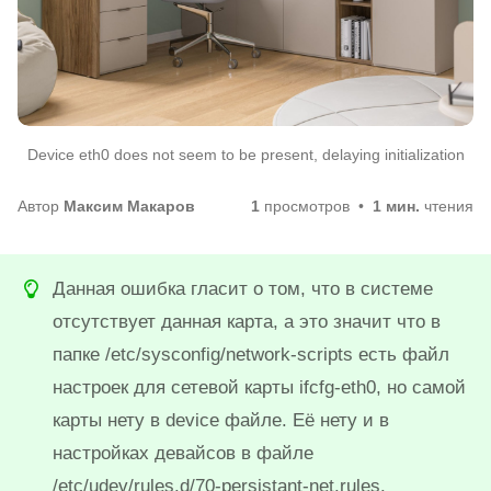
Device eth0 does not seem to be present, delaying initialization
Автор
Максим Макаров
1
просмотров
1 мин.
чтения
Данная ошибка гласит о том, что в системе
отсутствует данная карта, а это значит что в
папке /etc/sysconfig/network-scripts есть файл
настроек для сетевой карты ifcfg-eth0, но самой
карты нету в device файле. Её нету и в
настройках девайсов в файле
/etc/udev/rules.d/70-persistant-net.rules.