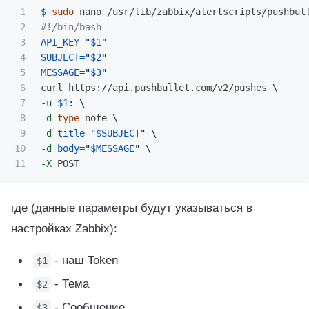
1

$ 
sudo 
2

#!/bin/bash
3

API_KEY
=
"
$1
"
4

SUBJECT
=
"
$2
"
5

MESSAGE
=
"
$3
"
6

curl https://api.pushbullet.com/v2/pushes 
\
7

-u
$1
: 
\
8

-d
type
=
note 
\
9

-d
title
=
"
$SUBJECT
"
\
10

-d
body
=
"
$MESSAGE
"
\
-X
где (данные параметры будут указываться в
настройках Zabbix):
- наш Token
$1
- Тема
$2
- Сообщение
$3