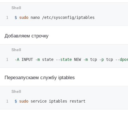
$ 
sudo 
Добавляем строчку
-A
 INPUT 
-m
 state 
--state
 NEW 
-m
 tcp 
-p
 tcp 
--dpo
Перезапускаем службу iptables
$ 
sudo 