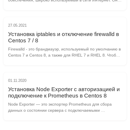
обеспечения, широко используемый в сети Интернет. Он 
состоит из четырёх компонентов: Linux - операционная 
система для сервера Apache - веб-сер...
27.05.2021
Установка iptables и отключение firewalld в
Centos 7 / 8
Firewalld - это брандмауэр, используемый по умолчанию в 
Centos 7 и Centos 8, а также для RHEL 7 и RHEL 8. Чтобы 
начать использовать iptables в Centos, необходимо 
отключить firewalld, что бы избеж...
01.11.2020
Установка Node Exporter с авторизацией и
подключение к Prometheus в Centos 8
Node Exporter — это экспортер Prometheus для сбора 
данных о состоянии сервера с подключаемыми 
коллекторами метрик. Он позволяет измерять различные 
ресурсы машины, такие как использование памяти, ди...