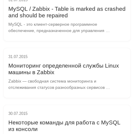
MySQL / Zabbix - Table is marked as crashed
and should be repaired
MySQL - это клиент-серверное программное 
обеспечение, предназначенное для управления 
реляционными базами данных. Её исходный код открыт, 
что означает, что разработчики могут свободно 
использовать и...
31.07.2015
Мониторинг определенной службы Linux
машины в Zabbix
Zabbix — свободная система мониторинга и 
отслеживания статусов разнообразных сервисов 
компьютерной сети, серверов и сетевого оборудования, 
написанная Алексеем Владышевым. Для хранения 
данных исполь...
30.07.2015
Некоторые команды для работа с MySQL
из консоли